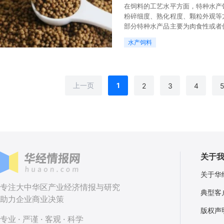
在饲料的工艺水平方面，特种水产
粉碎细度、熟化程度、颗粒外观等
部分特种水产品主要为肉食性或者
本在饲料成本中的占比高于普通水
水产饲料
上一页
1
2
3
4
关于
关于华
专注大中华区产业经济情报与研究
典型客
助力企业商业决策
版权声
专业 · 严谨 · 客观 · 科学