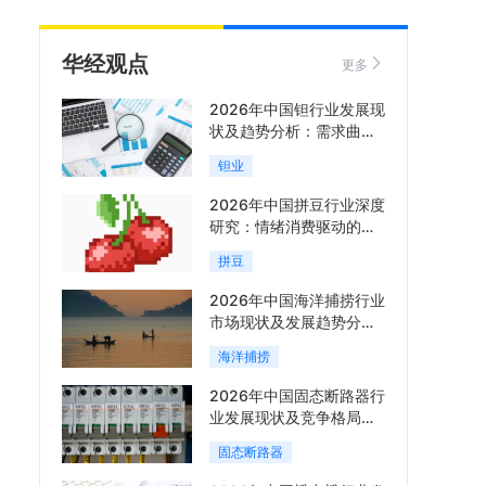
华经观点
更多
2026年中国钽行业发展现
状及趋势分析：需求曲线
陡峭与供给曲线平缓的博
钽业
弈加剧「图」
2026年中国拼豆行业深度
研究：情绪消费驱动的新
兴手工赛道「图」
拼豆
2026年中国海洋捕捞行业
市场现状及发展趋势分
析：科技赋能与智能化转
海洋捕捞
型加速「图」
2026年中国固态断路器行
业发展现状及竞争格局分
析：国际巨头领跑技术，
固态断路器
国内企业加速追赶「图」