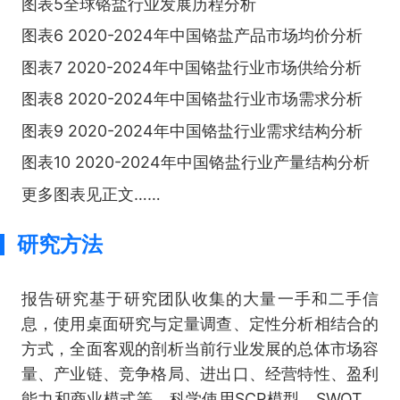
图表5全球铬盐行业发展历程分析
图表6 2020-2024年中国铬盐产品市场均价分析
图表7 2020-2024年中国铬盐行业市场供给分析
图表8 2020-2024年中国铬盐行业市场需求分析
图表9 2020-2024年中国铬盐行业需求结构分析
图表10 2020-2024年中国铬盐行业产量结构分析
更多图表见正文……
研究方法
报告研究基于研究团队收集的大量一手和二手信
息，使用桌面研究与定量调查、定性分析相结合的
方式，全面客观的剖析当前行业发展的总体市场容
量、产业链、竞争格局、进出口、经营特性、盈利
能力和商业模式等。科学使用SCP模型、SWOT、