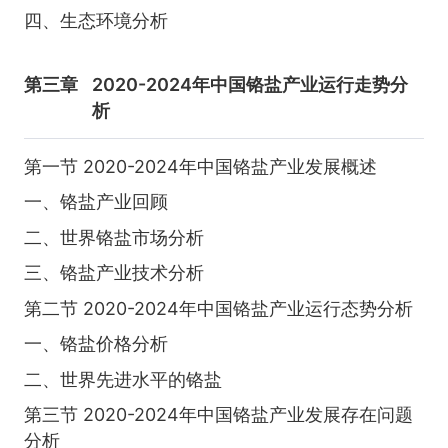
四、生态环境分析
第三章
2020-2024年中国铬盐产业运行走势分
析
第一节 2020-2024年中国铬盐产业发展概述
一、铬盐产业回顾
二、世界铬盐市场分析
三、铬盐产业技术分析
第二节 2020-2024年中国铬盐产业运行态势分析
一、铬盐价格分析
二、世界先进水平的铬盐
第三节 2020-2024年中国铬盐产业发展存在问题
分析