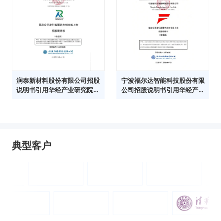
润泰新材料股份有限公司招股
宁波福尔达智能科技股份有限
说明书引用华经产业研究院数
公司招股说明书引用华经产业
据
研究院数据
典型客户