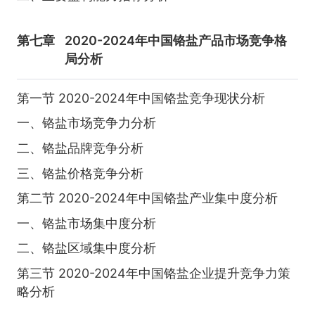
第七章
2020-2024年中国铬盐产品市场竞争格
局分析
第一节 2020-2024年中国铬盐竞争现状分析
一、铬盐市场竞争力分析
二、铬盐品牌竞争分析
三、铬盐价格竞争分析
第二节 2020-2024年中国铬盐产业集中度分析
一、铬盐市场集中度分析
二、铬盐区域集中度分析
第三节 2020-2024年中国铬盐企业提升竞争力策
略分析