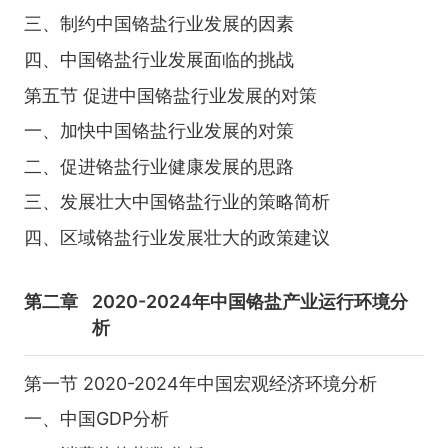
三、制约中国铬盐行业发展的因素
四、中国铬盐行业发展面临的挑战
第五节 促进中国铬盐行业发展的对策
一、加快中国铬盐行业发展的对策
二、促进铬盐行业健康发展的思路
三、发展壮大中国铬盐行业的策略简析
四、区域铬盐行业发展壮大的政策建议
第二章
2020-2024年中国铬盐产业运行环境分
析
第一节 2020-2024年中国宏观经济环境分析
一、中国GDP分析