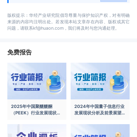
版权提示：华经产业研究院倡导尊重与保护知识产权，对有明确
来源的内容均注明出处。若发现本站文章存在内容、版权或其它
问题，请联系kf@huaon.com，我们将及时与您沟通处理。
免费报告
2025年中国聚醚醚酮
2024年中国量子信息行业
（PEEK）行业发展现状及
发展现状分析及前景展望报
前景展望报告
告