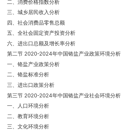
二、消费价格指数分析
三、城乡居民收入分析
四、社会消费品零售总额
五、全社会固定资产投资分析
六、进出口总额及增长率分析
第二节 2020-2024年中国铬盐产业政策环境分析
一、铬盐产业政策分析
二、铬盐标准分析
三、进出口政策分析
第三节 2020-2024年中国铬盐产业社会环境分析
一、人口环境分析
二、教育环境分析
三、文化环境分析