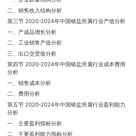
二、销售收入结构分析
第三节 2020-2024年中国铬盐所属行业产值分析
一、产成品增长分析
二、工业销售产值分析
三、出口交货值分析
第四节 2020-2024年中国铬盐所属行业成本费用
分析
一、销售成本分析
二、费用分析
第五节 2020-2024年中国铬盐所属行业盈利能力
分析
一、主要盈利指标分析
二、主要盈利能力指标分析