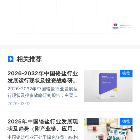
相关推荐
2026-2032年中国铬盐行业
铬盐
发展运行现状及投资战略研究
报告
2026-2032年中国铬盐行业发展运
行现状及投资战略研究报告，主要包
括重点厂商关键性竞争指标分析、发
2026-02-12
展态势分析、市场前景展望与趋势预
测、投资前景预测等内容。
2025年中国铬盐行业发展现
铬盐
状及趋势（附产业链、应用结
构、市场规模及区域分布）
中国铬盐行业正处于绿色转型与结构