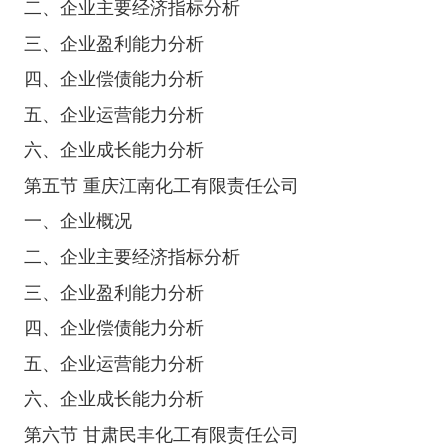
二、企业主要经济指标分析
三、企业盈利能力分析
四、企业偿债能力分析
五、企业运营能力分析
六、企业成长能力分析
第五节 重庆江南化工有限责任公司
一、企业概况
二、企业主要经济指标分析
三、企业盈利能力分析
四、企业偿债能力分析
五、企业运营能力分析
六、企业成长能力分析
第六节 甘肃民丰化工有限责任公司