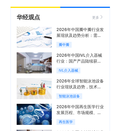
华经观点
更多
2026年中国瓣中瓣行业发
展现状及趋势分析：需求
可持续释放，市场发展前
瓣中瓣
景良好「图」
2026年中国IVL介入器械
行业：国产产品陆续获
批，市场将进入持续高增
IVL介入器械
长阶段「图」
2026年全球智能泳池设备
行业现状及趋势，技术端
朝着系统集成、绿色节能
智能泳池设备
方向迭代「图」
2026年中国再生医学行业
发展历程、市场规模、相
关政策、产业链、竞争格
再生医学
局及发展潜力分析「图」