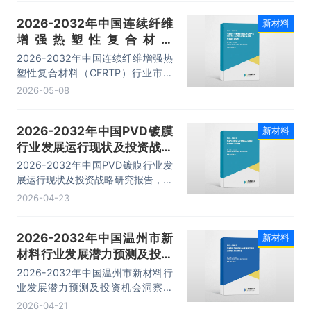
等内容。
2026-2032年中国连续纤维
新材料
增强热塑性复合材料
（CFRTP）行业市场深度分
2026-2032年中国连续纤维增强热
析及投资价值预测报告
塑性复合材料（CFRTP）行业市场
深度分析及投资价值预测报告，主要
2026-05-08
包括重点企业布局案例研究、发展潜
力评估及市场前景预判、投资特性及
2026-2032年中国PVD镀膜
新材料
投资机会分析、投资策略与可持续发
行业发展运行现状及投资战略
展建议等内容。
研究报告
2026-2032年中国PVD镀膜行业发
展运行现状及投资战略研究报告，主
要包括行业重点企业竞争力分析、市
2026-04-23
场竞争策略建议、未来发展预测及投
资前景分析、投资的建议及观点等内
2026-2032年中国温州市新
新材料
容。
材料行业发展潜力预测及投资
机会洞察测告
2026-2032年中国温州市新材料行
业发展潜力预测及投资机会洞察测
告，主要包括产业细分领域分析、生
2026-04-21