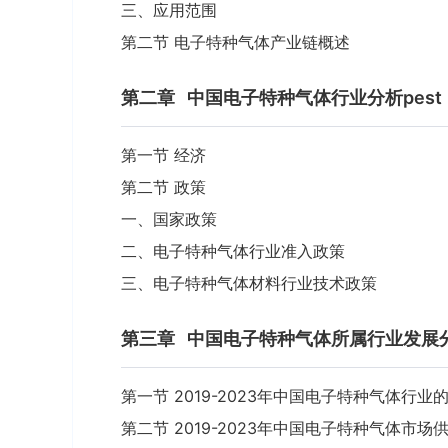
三、应用范围
第二节 电子特种气体产业链概述
第二章
中国电子特种气体行业分析pest
第一节 经济
第二节 政策
一、国家政策
二、电子特种气体行业准入政策
三、电子特种气体材料行业技术政策
第三章
中国电子特种气体所属行业发展
第一节 2019-2023年中国电子特种气体行业
第二节 2019-2023年中国电子特种气体市场