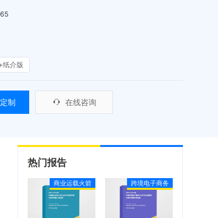
465
+纸介版
定制
在线咨询
热门报告
商业运载火箭
跨境电子商务