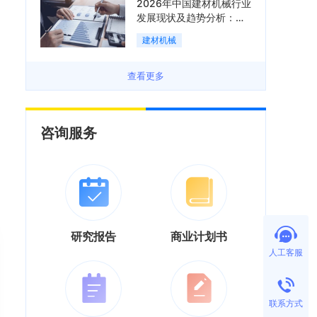
2026年中国建材机械行业
发展现状及趋势分析：企
业加速向“装备+系统+服
建材机械
务”综合服务商转型「图」
查看更多
咨询服务
研究报告
商业计划书
人工客服
联系方式