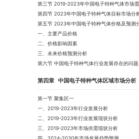
第三节 2019-2023年中国电子特种气体市场
第四节 2023年中国电子特种气体目标市场分
第五节 2023年中国电子特种气体价格及预测
一、主要产品价格
二、价格影响因素
三、未来价格预测分析
第六节 中国电子特种气体行业发展存在的问题
第四章
中国电子特种气体区域市场分析
第一节 聚集区一
一、2019-2023年行业发展分析
二、2019-2023年行业发展现状分析
三、2019-2023年市场供需现状分析
四、2024-2030年市场发展趋势预测