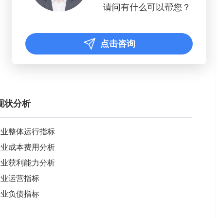
请问有什么可以帮您？
点击咨询
现状分析
属行业整体运行指标
属行业成本费用分析
属行业获利能力分析
行业运营指标
行业负债指标