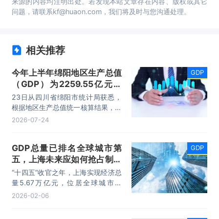
来源的内容均注明出处。若发现本站文章存在内容、版权或其它
问题，请联系kf@huaon.com，我们将及时与您沟通处理。
相关推荐
今年上半年绵阳地区生产总值
GDP
（GDP）为2259.55亿元，
同比增长5.4%
23日从四川省绵阳市统计局获悉，
根据地区生产总值统一核算结果，今
年上半年绵阳地区生产总值
2026-07-24
（GDP）为2259.55亿元，按不变
价格计算，同比增长5.4%。分产业
GDP总量已排名全球城市第
GDP
看，第一产业增加值125.73亿元，
五，上海未来应如何抢占制高
同比增长4.0%；第二产业增加值
923.78亿元，增长3.9%；第三产业
点
“十四五”收官之年，上海实现经济总
增加值1210.04亿元，增长6.8%。
量5.67万亿元，位居全球城市第
五。取得高排名之后，大家都想知道
2026-02-06
上海该如何“更进一步”。“五个中心”
先手棋，是被频繁提及的关键词之