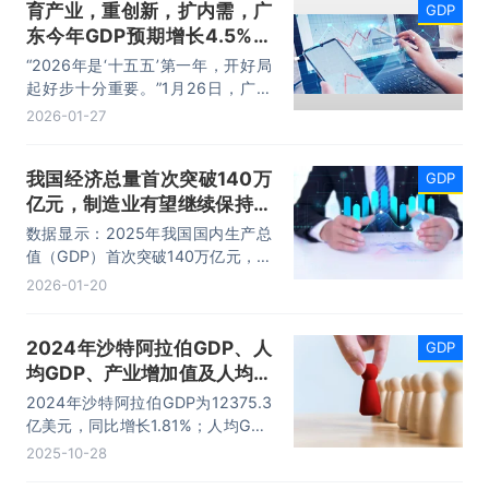
育产业，重创新，扩内需，广
GDP
一。
东今年GDP预期增长4.5%至
5%
“2026年是‘十五五’第一年，开好局
起好步十分重要。”1月26日，广东
省十四届人大五次会议在广州开幕，
2026-01-27
广东省省长孟凡利在作政府工作报告
时表示：2026年广东的主要预期目
我国经济总量首次突破140万
GDP
标是地区生产总值增长4.5%至5%，
亿元，制造业有望继续保持全
在实际工作中全力争取更好结果；地
方一般公共预算收入增长3%左右，
球第一
数据显示：2025年我国国内生产总
居民收入增长与经济增长同步。
值（GDP）首次突破140万亿元，以
5%的增速实现了年初设定的预期目
2026-01-20
标。消费和工业两大“压舱石”加快增
长，消费市场规模突破50万亿元，
2024年沙特阿拉伯GDP、人
GDP
制造业增加值达到34.7万亿元，制
均GDP、产业增加值及人均国
造业有望继续保持全球第一。
民总收支统计
2024年沙特阿拉伯GDP为12375.3
亿美元，同比增长1.81%；人均GDP
为35057.23美元，同比下降2.8%；
2025-10-28
国民总收入（GNI）为12436.97亿