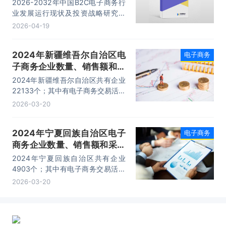
战略研究报告
2026-2032年中国B2C电子商务行
业发展运行现状及投资战略研究报
告，主要包括市场分析、在不同行业
2026-04-19
的应用、主要企业经营分析、投资及
前景分析等内容。
2024年新疆维吾尔自治区电
电子商务
子商务企业数量、销售额和采
购额统计分析
2024年新疆维吾尔自治区共有企业
22133个；其中有电子商务交易活动
的企业有1970个。2024年新疆维吾
2026-03-20
尔自治区电子商务采购额为3637.6
亿元，同比名义增长45.2%。电子商
2024年宁夏回族自治区电子
电子商务
务销售额为4876.2亿元，同比名义
商务企业数量、销售额和采购
增长44.6%。
额统计分析
2024年宁夏回族自治区共有企业
4903个；其中有电子商务交易活动
的企业有541个。2024年宁夏回族
2026-03-20
自治区电子商务采购额为562.9亿
元，同比名义增长16.57%。电子商
务销售额为1015.2亿元，同比名义
增长35.18%。