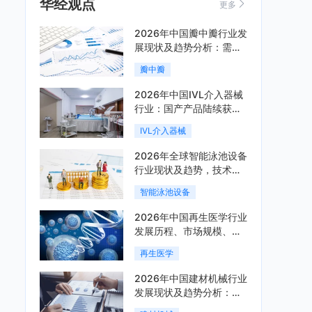
华经观点
更多
2026年中国瓣中瓣行业发
展现状及趋势分析：需求
可持续释放，市场发展前
瓣中瓣
景良好「图」
2026年中国IVL介入器械
行业：国产产品陆续获
批，市场将进入持续高增
IVL介入器械
长阶段「图」
2026年全球智能泳池设备
行业现状及趋势，技术端
朝着系统集成、绿色节能
智能泳池设备
方向迭代「图」
2026年中国再生医学行业
发展历程、市场规模、相
关政策、产业链、竞争格
再生医学
局及发展潜力分析「图」
2026年中国建材机械行业
发展现状及趋势分析：企
业加速向“装备+系统+服