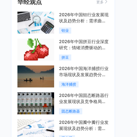
华经观点
更多
2026年中国钽行业发展现
状及趋势分析：需求曲线
陡峭与供给曲线平缓的博
钽业
弈加剧「图」
2026年中国拼豆行业深度
研究：情绪消费驱动的新
兴手工赛道「图」
拼豆
2026年中国海洋捕捞行业
市场现状及发展趋势分
析：科技赋能与智能化转
海洋捕捞
型加速「图」
2026年中国固态断路器行
业发展现状及竞争格局分
析：国际巨头领跑技术，
固态断路器
国内企业加速追赶「图」
2026年中国瓣中瓣行业发
展现状及趋势分析：需求
可持续释放，市场发展前