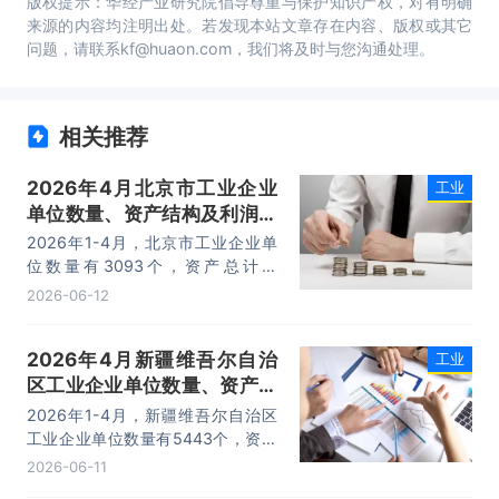
版权提示：华经产业研究院倡导尊重与保护知识产权，对有明确
来源的内容均注明出处。若发现本站文章存在内容、版权或其它
问题，请联系kf@huaon.com，我们将及时与您沟通处理。
相关推荐
2026年4月北京市工业企业
工业
单位数量、资产结构及利润统
计分析
2026年1-4月，北京市工业企业单
位数量有3093个，资产总计为
82103.1亿元，负债合计为37511.6
2026-06-12
亿元，所有者权益为44591.5亿元，
利润总额为592.1亿元。
2026年4月新疆维吾尔自治
工业
区工业企业单位数量、资产结
构及利润统计分析
2026年1-4月，新疆维吾尔自治区
工业企业单位数量有5443个，资产
总计为43183.1亿元，负债合计为
2026-06-11
25250.7亿元，所有者权益为