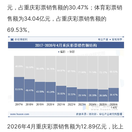
元，占重庆彩票销售额的30.47%；体育彩票销
售额为34.04亿元，占重庆彩票销售额的
69.53%。
2026年4月重庆彩票销售额为12.89亿元，比上