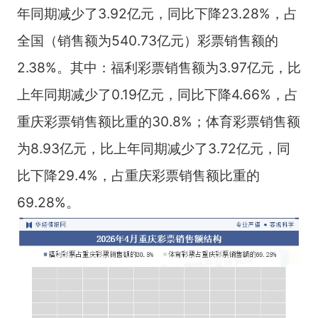
年同期减少了3.92亿元，同比下降23.28%，占
全国（销售额为540.73亿元）彩票销售额的
2.38%。其中：福利彩票销售额为3.97亿元，比
上年同期减少了0.19亿元，同比下降4.66%，占
重庆彩票销售额比重的30.8%；体育彩票销售额
为8.93亿元，比上年同期减少了3.72亿元，同
比下降29.4%，占重庆彩票销售额比重的
69.28%。