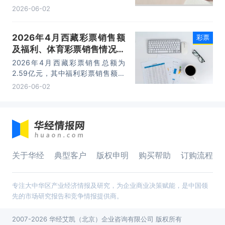
7.91亿元，体育彩票销售额为7.14亿
2026-06-02
元。
2026年4月西藏彩票销售额
彩票
及福利、体育彩票销售情况统
计分析
2026年4月西藏彩票销售总额为
2.59亿元，其中福利彩票销售额为
1.18亿元，体育彩票销售额为1.41亿
2026-06-02
元。
关于华经
典型客户
版权申明
购买帮助
订购流程
专注大中华区产业经济情报及研究，为企业商业决策赋能，是中国领
先的市场研究报告和竞争情报提供商。
2007-2026 华经艾凯（北京）企业咨询有限公司 版权所有