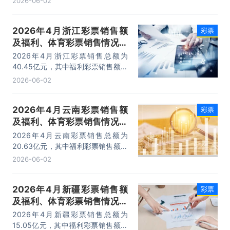
2026-06-02
亿元。
2026年4月浙江彩票销售额
彩票
及福利、体育彩票销售情况统
计分析
2026年4月浙江彩票销售总额为
40.45亿元，其中福利彩票销售额为
13.09亿元，体育彩票销售额为
2026-06-02
27.36亿元。
2026年4月云南彩票销售额
彩票
及福利、体育彩票销售情况统
计分析
2026年4月云南彩票销售总额为
20.63亿元，其中福利彩票销售额为
8.02亿元，体育彩票销售额为12.61
2026-06-02
亿元。
2026年4月新疆彩票销售额
彩票
及福利、体育彩票销售情况统
计分析
2026年4月新疆彩票销售总额为
15.05亿元，其中福利彩票销售额为