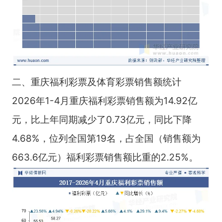
二、重庆福利彩票及体育彩票销售额统计
2026年1-4月重庆福利彩票销售额为14.92亿
元，比上年同期减少了0.73亿元，同比下降
4.68%，位列全国第19名，占全国（销售额为
663.6亿元）福利彩票销售额比重的2.25%。