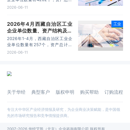
为56711.9亿元，负债合计为
2026-06-11
32555.3亿元，所有者权益为
24156.6亿元，利润总额为1339.8
2026年4月西藏自治区工业
工业
亿元。
企业单位数量、资产结构及利
润统计分析
2026年1-4月，西藏自治区工业企
业单位数量有257个，资产总计为
3282.2亿元，负债合计为1686.5亿
2026-06-11
元，所有者权益为1595.7亿元，利
润总额为111.8亿元。
关于华经
典型客户
版权申明
购买帮助
订购流程
专注大中华区产业经济情报及研究，为企业商业决策赋能，是中国领
先的市场研究报告和竞争情报提供商。
2007-2026 华经艾凯（北京）企业咨询有限公司 版权所有