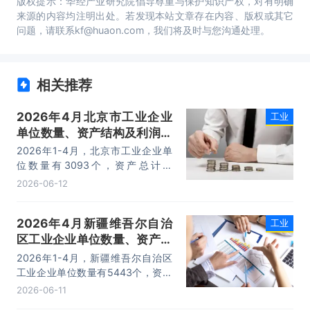
版权提示：华经产业研究院倡导尊重与保护知识产权，对有明确
来源的内容均注明出处。若发现本站文章存在内容、版权或其它
问题，请联系kf@huaon.com，我们将及时与您沟通处理。
相关推荐
2026年4月北京市工业企业
工业
单位数量、资产结构及利润统
计分析
2026年1-4月，北京市工业企业单
位数量有3093个，资产总计为
82103.1亿元，负债合计为37511.6
2026-06-12
亿元，所有者权益为44591.5亿元，
利润总额为592.1亿元。
2026年4月新疆维吾尔自治
工业
区工业企业单位数量、资产结
构及利润统计分析
2026年1-4月，新疆维吾尔自治区
工业企业单位数量有5443个，资产
总计为43183.1亿元，负债合计为
2026-06-11
25250.7亿元，所有者权益为