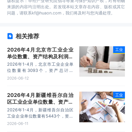
版权提示：华经产业研究院倡导尊重与保护知识产权，对有明确
来源的内容均注明出处。若发现本站文章存在内容、版权或其它
问题，请联系kf@huaon.com，我们将及时与您沟通处理。
相关推荐
2026年4月北京市工业企业
工业
单位数量、资产结构及利润统
计分析
2026年1-4月，北京市工业企业单
位数量有3093个，资产总计为
82103.1亿元，负债合计为37511.6
2026-06-12
亿元，所有者权益为44591.5亿元，
利润总额为592.1亿元。
2026年4月新疆维吾尔自治
工业
区工业企业单位数量、资产结
构及利润统计分析
2026年1-4月，新疆维吾尔自治区
工业企业单位数量有5443个，资产
总计为43183.1亿元，负债合计为
2026-06-11
25250.7亿元，所有者权益为