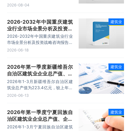
主要包括发展综述、主要上市公司分
2026-08-04
析、投资分析、前景趋势预测等内
容。
2026-2032年中国重庆建筑
建筑业
业行业市场全景分析及投资战
略咨询报告
2026-2032年中国重庆建筑业行业
市场全景分析及投资战略咨询报告，
主要包括发展总体概况、发展综述、
2026-06-18
投资分析、前景趋势分析等内容。
2026年第一季度新疆维吾尔
建筑业
自治区建筑业企业总产值、企
业概况及各产业竣工情况统计
2026年1-3月新疆维吾尔自治区建
分析
筑业总产值为223.4亿元，较上年同
期相比减少了3.72亿元；其中：建
2026-06-13
筑工程、安装工程及其他产值分别
为：200亿元、17亿元、6.4亿元。
2026年第一季度宁夏回族自
建筑业
治区建筑业企业总产值、企业
概况及各产业竣工情况统计分
2026年1-3月宁夏回族自治区建筑