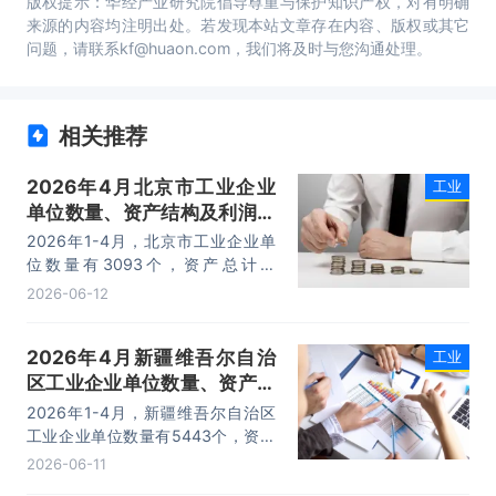
版权提示：华经产业研究院倡导尊重与保护知识产权，对有明确
来源的内容均注明出处。若发现本站文章存在内容、版权或其它
问题，请联系kf@huaon.com，我们将及时与您沟通处理。
相关推荐
2026年4月北京市工业企业
工业
单位数量、资产结构及利润统
计分析
2026年1-4月，北京市工业企业单
位数量有3093个，资产总计为
82103.1亿元，负债合计为37511.6
2026-06-12
亿元，所有者权益为44591.5亿元，
利润总额为592.1亿元。
2026年4月新疆维吾尔自治
工业
区工业企业单位数量、资产结
构及利润统计分析
2026年1-4月，新疆维吾尔自治区
工业企业单位数量有5443个，资产
总计为43183.1亿元，负债合计为
2026-06-11
25250.7亿元，所有者权益为