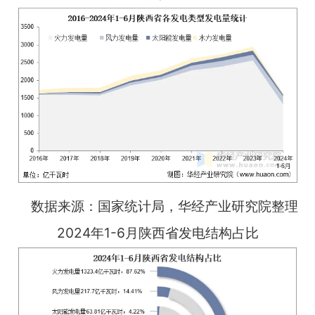
数据来源：国家统计局，华经产业研究院整理
2024年1-6月陕西省发电结构占比