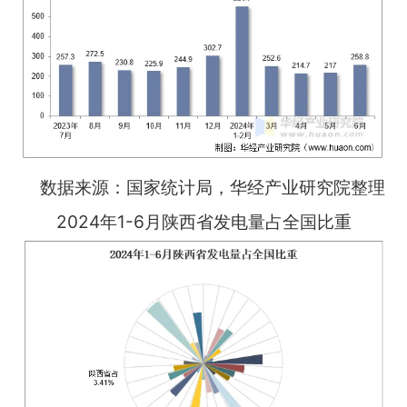
数据来源：国家统计局，华经产业研究院整理
2024年1-6月陕西省发电量占全国比重