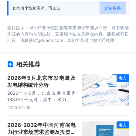
定制服务
如您有个性化需求，请点击
版权提示：华经产业研究院倡导尊重与保护知识产权，对有明确
来源的内容均注明出处。若发现本站文章存在内容、版权或其它
问题，请联系kf@huaon.com，我们将及时与您沟通处理。
相关推荐
2026年5月北京市发电量及
电力
发电结构统计分析
2026年1-5月，北京市发电量为
183.9亿千瓦时，其中：水力、风
力、火力及太阳能发电量分别为：
2026-07-09
7.8亿千瓦时、0.6亿千瓦时、168.3
亿千瓦时、7.3亿千瓦时。
2026-2032年中国河南省电
电力
力行业市场需求监测及投资方