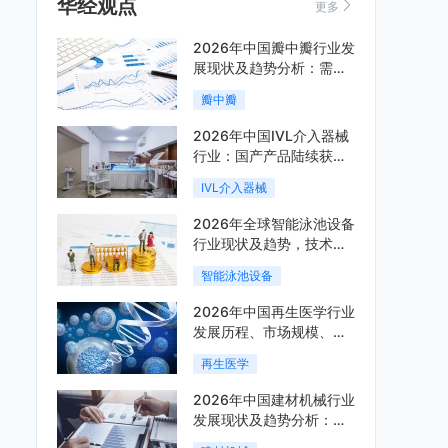
华经观点
更多
2026年中国瓣中瓣行业发
展现状及趋势分析：需求
可持续释放，市场发展前
瓣中瓣
景良好「图」
2026年中国IVL介入器械
行业：国产产品陆续获
批，市场将进入持续高增
IVL介入器械
长阶段「图」
2026年全球智能泳池设备
行业现状及趋势，技术端
朝着系统集成、绿色节能
智能泳池设备
方向迭代「图」
2026年中国再生医学行业
发展历程、市场规模、相
关政策、产业链、竞争格
再生医学
局及发展潜力分析「图」
2026年中国建材机械行业
发展现状及趋势分析：企
业加速向“装备+系统+服