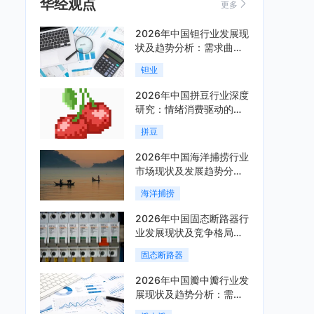
华经观点
更多
2026年中国钽行业发展现
状及趋势分析：需求曲线
陡峭与供给曲线平缓的博
钽业
弈加剧「图」
2026年中国拼豆行业深度
研究：情绪消费驱动的新
兴手工赛道「图」
拼豆
2026年中国海洋捕捞行业
市场现状及发展趋势分
析：科技赋能与智能化转
海洋捕捞
型加速「图」
2026年中国固态断路器行
业发展现状及竞争格局分
析：国际巨头领跑技术，
固态断路器
国内企业加速追赶「图」
2026年中国瓣中瓣行业发
展现状及趋势分析：需求
可持续释放，市场发展前