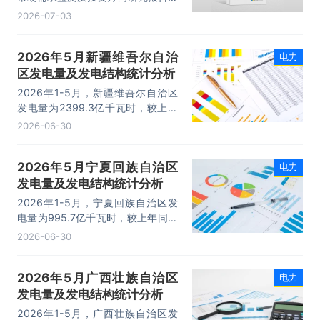
主要包括优势企业关键性财务分析、
2026-07-03
运行局势分析、发展趋势预测分析、
投资机会与风险分析等内容。
2026年5月新疆维吾尔自治
电力
区发电量及发电结构统计分析
2026年1-5月，新疆维吾尔自治区
发电量为2399.3亿千瓦时，较上年
同期相比增长了212.1亿千瓦时，同
2026-06-30
比增长8.1%，其中：水力、风力、
火力及太阳能发电量分别为：106.3
2026年5月宁夏回族自治区
电力
亿千瓦时、375.5亿千瓦时、
发电量及发电结构统计分析
1649.8亿千瓦时、267.7亿千瓦时。
2026年1-5月，宁夏回族自治区发
电量为995.7亿千瓦时，较上年同期
相比增长了34.6亿千瓦时，同比增
2026-06-30
长2.4%，其中：水力、风力、火力
及太阳能发电量分别为：6.3亿千瓦
2026年5月广西壮族自治区
电力
时、126亿千瓦时、681.9亿千瓦
发电量及发电结构统计分析
时、181.5亿千瓦时。
2026年1-5月，广西壮族自治区发