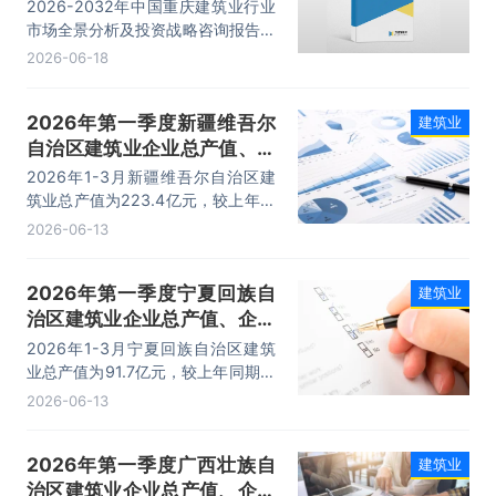
略咨询报告
2026-2032年中国重庆建筑业行业
市场全景分析及投资战略咨询报告，
主要包括发展总体概况、发展综述、
2026-06-18
投资分析、前景趋势分析等内容。
2026年第一季度新疆维吾尔
建筑业
自治区建筑业企业总产值、企
业概况及各产业竣工情况统计
2026年1-3月新疆维吾尔自治区建
分析
筑业总产值为223.4亿元，较上年同
期相比减少了3.72亿元；其中：建
2026-06-13
筑工程、安装工程及其他产值分别
为：200亿元、17亿元、6.4亿元。
2026年第一季度宁夏回族自
建筑业
治区建筑业企业总产值、企业
概况及各产业竣工情况统计分
2026年1-3月宁夏回族自治区建筑
析
业总产值为91.7亿元，较上年同期相
比增加了3.21亿元；其中：建筑工
2026-06-13
程、安装工程及其他产值分别为：
81.8亿元、7.5亿元、2.4亿元。
2026年第一季度广西壮族自
建筑业
治区建筑业企业总产值、企业