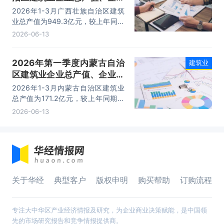
概况及各产业竣工情况统计分
2026年1-3月广西壮族自治区建筑
析
业总产值为949.3亿元，较上年同期
相比减少了278.12亿元；其中：建
2026-06-13
筑工程、安装工程及其他产值分别
为：843.7亿元、62.4亿元、43.3
2026年第一季度内蒙古自治
建筑业
亿元。
区建筑业企业总产值、企业概
况及各产业竣工情况统计分析
2026年1-3月内蒙古自治区建筑业
总产值为171.2亿元，较上年同期相
比减少了13.84亿元；其中：建筑工
2026-06-13
程、安装工程及其他产值分别为：
156.6亿元、7.4亿元、7.3亿元。
关于华经
典型客户
版权申明
购买帮助
订购流程
专注大中华区产业经济情报及研究，为企业商业决策赋能，是中国领
先的市场研究报告和竞争情报提供商。