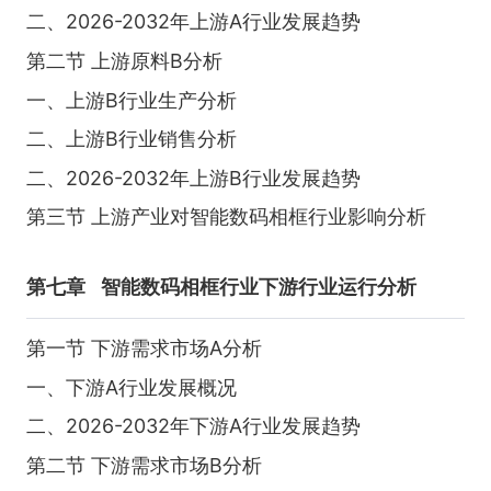
二、2026-2032年上游A行业发展趋势
第二节 上游原料B分析
一、上游B行业生产分析
二、上游B行业销售分析
二、2026-2032年上游B行业发展趋势
第三节 上游产业对智能数码相框行业影响分析
第七章
智能数码相框行业下游行业运行分析
第一节 下游需求市场A分析
一、下游A行业发展概况
二、2026-2032年下游A行业发展趋势
第二节 下游需求市场B分析