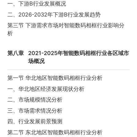
一、下游B行业发展概况
二、2026-2032年下游B行业发展趋势
第三节 下游需求市场对智能数码相框行业影响分
析
第八章
2021-2025年智能数码相框行业各区域市
场概况
第一节 华北地区智能数码相框行业分析
一、华北地区经济发展现状分析
二、市场规模情况分析
三、市场需求情况分析
四、行业发展前景预测
第二节 东北地区智能数码相框行业分析