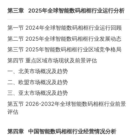
第三章
2025年全球智能数码相框行业运行分析
第一节 2024年全球智能数码相框行业运行回顾
第二节 2025年全球智能数码相框行业发展动态
第三节 2025年智能数码相框行业区域竞争格局
第四节 重点区域市场现状及前景评估
一、北美市场概况及趋势
二、欧盟市场概况及趋势
三、亚太市场概况及趋势
第五节 2026-2032年全球智能数码相框行业前景
评估
第四章
中国智能数码相框行业经营情况分析