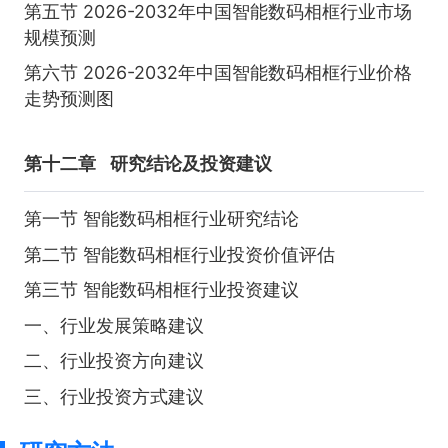
第五节 2026-2032年中国智能数码相框行业市场
规模预测
第六节 2026-2032年中国智能数码相框行业价格
走势预测图
第十二章
研究结论及投资建议
第一节 智能数码相框行业研究结论
第二节 智能数码相框行业投资价值评估
第三节 智能数码相框行业投资建议
一、行业发展策略建议
二、行业投资方向建议
三、行业投资方式建议