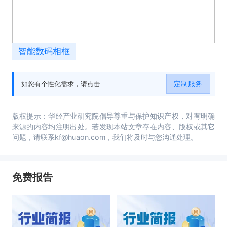
智能数码相框
定制服务
如您有个性化需求，请点击
版权提示：华经产业研究院倡导尊重与保护知识产权，对有明确
来源的内容均注明出处。若发现本站文章存在内容、版权或其它
问题，请联系kf@huaon.com，我们将及时与您沟通处理。
免费报告