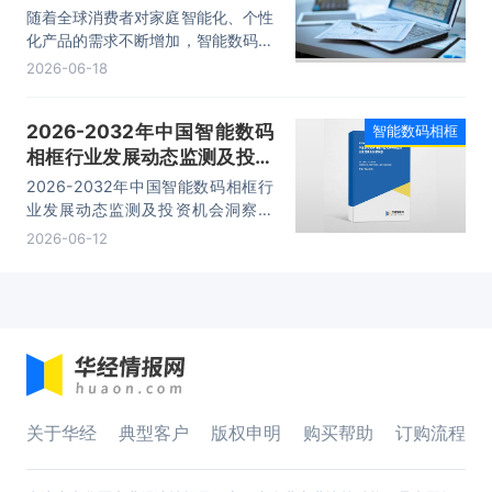
认可度持续提高，市场渗透不
随着全球消费者对家庭智能化、个性
断提升「图」
化产品的需求不断增加，智能数码相
框作为一个新兴的数字家居产品，正
2026-06-18
逐步成为全球市场的一个重要消费
品。特别是在发达国家和发展中国
2026-2032年中国智能数码
智能数码相框
家，智能家居和数字产品的市场需求
相框行业发展动态监测及投资
日益增长。据统计2025年全球智能
数码相框市场规模达到了9.7亿美
机会洞察报告
2026-2032年中国智能数码相框行
元，2021-2025年CAGR约为
业发展动态监测及投资机会洞察报
17.4%。
告，主要包括行业竞争格局分析、主
2026-06-12
要优势企业分析、发展前景预测、研
究结论及投资建议等内容。
关于华经
典型客户
版权申明
购买帮助
订购流程