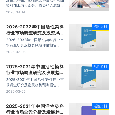
「图」
染料加工两大部分。原染料合成阶段
是染料中间体、无机原料等化合物进
2026-04-14
行化学反应的阶段，直接决定了染料
的主要染色性能。商品染料加工阶段
2026-2032年中国活性染料
活性染料
把每一批原染料进行染色或印花打
行业市场调查研究及投资风险
样、测定、对比，通过添加剂拼混调
整到所要求标准，主要有干拼混工艺
评估报告
2026-2032年中国活性染料行业市
和湿拼混工艺两种加工方法。活性产
场调查研究及投资风险评估报告，主
量在所有染料品种中居于第二位，目
要包括国内竞争分析、行业上、下游
2026-02-05
前是纺织业的常用染料之一及染料开
产业链分析、发展预测及投资前景分
发与发展的重点方向之一，据统计
析、投资的建议及观点等内容。
2024年我国活性染料产量约为28.3
2025-2031年中国活性染料
活性染料
万吨。
行业市场调查研究及发展趋势
预测报告
2025-2031年中国活性染料行业市
场调查研究及发展趋势预测报告，主
要包括行业重点企业竞争力分析、市
2025-03-26
场竞争策略建议、未来发展预测及投
资前景分析、投资的建议及观点等内
2025-2031年中国活性染料
活性染料
容。
行业市场全景分析及发展趋势