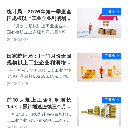
营业收入增长5.7%，较3月加快1.3
统计局：2026年第一季度全
工业企业
个百分点。
国规模以上工业企业利润增长
15.5%
1—3月份，规模以上工业企业中，
国有控股企业实现利润总额6196.1
亿元，同比增长10.1%；股份制企业
2026-04-28
实现利润总额13054.6亿元，增长
20.9%；外商及港澳台投资企业实现
国家统计局：1—11月份全国
工业企业
利润总额3837.3亿元，增长1.2%；
规模以上工业企业利润增长
私营企业实现利润总额4305.3亿
元，增长25.4%。
0.1% 计算机、通信和其他电
1—11月份，全国规模以上工业企业
子设备制造业利润同比增长
实现利润总额66268.6亿元，同比
15.0%
增长0.1%。
2025-12-29
前10月规上工企利润增长
工业企业
1.9%：累计增速连续三个月保
持增长 装备制造业占工企利润
11月27日，国家统计局公布规模以
的38.5%
上工业企业（以下简称规上工企）利
润情况。数据显示，1~10月份，规
2025-11-28