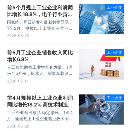
前5个月规上工业企业利润同
工业企业
比增长18.8%，电子行业贡献
率超过四成
国家统计局日前发布最新数据显示，
1至5月，规模以上工业企业营业收
入同比增长5.5%，利润同比增长
2026-06-29
18.8%，较前4个月均有所加快。受
人工智能、新能源等产业需求增加带
前5月工业企业销售收入同比
工业企业
动，电子行业、原材料制造业利润快
增长6.8%
速增长。企业盈利总体向好，同时行
业分化仍在持续，后续还须用足用好
人工智能助推工业智能化发展。1月
各项宏观政策，支持中下游企业降本
份至5月份，机器人、智能车载设备
增效，推动产业升级与内需扩张。
制造销售收入同比分别增长27.7%和
2026-06-17
46.3%；集成电路、光电子器件、半
导体器件制造业销售收入同比分别增
前4月规模以上工业企业利润
工业企业
长57.7%、32.6%和24.4%。
同比增长18.2% 高技术制造业
引领作用明显
工业企业营业收入稳定增长。1至4
月，全国规上工业企业营业收入同比
增长5.2%，较1至3月加快0.2个百
2026-05-28
分点。其中，4月全国规上工业企业