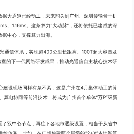
数据大通道已经动工，未来韶关到广州、深圳传输骨干机
.9ms、1.16ms。这条算力“大动脉”，还将依托已建成的深
数据中心，支撑算力出海。
通信体系，实现超400公里长距离、100T超大容量及
实验室的下一代网络研发成果，推动光通信自主核心技术研
心建设现场同样有条不紊，这是广州在4月集体动工的算
、算电协同等前沿技术，将成为广州首个单体“万P”级新
置了双中心节点，再往下各地市逐级设置，相当于从省中
给体系。比如，在广州构建两个层级的“2+X”本地智算