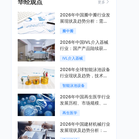
华经观点
更多
2026年中国瓣中瓣行业发
展现状及趋势分析：需求
可持续释放，市场发展前
瓣中瓣
景良好「图」
2026年中国IVL介入器械
行业：国产产品陆续获
批，市场将进入持续高增
IVL介入器械
长阶段「图」
2026年全球智能泳池设备
行业现状及趋势，技术端
朝着系统集成、绿色节能
智能泳池设备
方向迭代「图」
2026年中国再生医学行业
发展历程、市场规模、相
关政策、产业链、竞争格
再生医学
局及发展潜力分析「图」
2026年中国建材机械行业
发展现状及趋势分析：企
业加速向“装备+系统+服