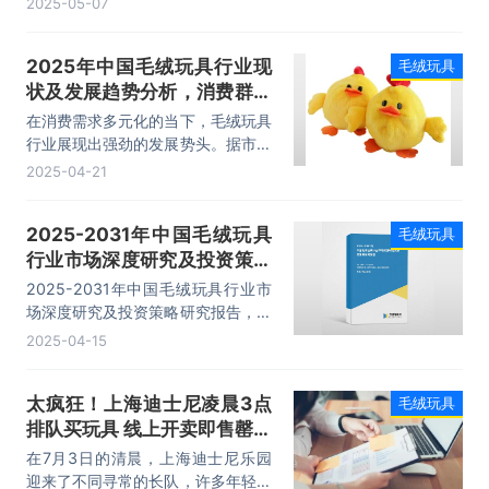
2025-05-07
策略及投资建议，行业发展建议分析
等内容。
2025年中国毛绒玩具行业现
毛绒玩具
状及发展趋势分析，消费群体
扩大化「图」
在消费需求多元化的当下，毛绒玩具
行业展现出强劲的发展势头。据市场
数据显示，2024年我国毛绒玩具行
2025-04-21
业市场规模已达143亿元。随着产品
创新升级、销售渠道不断拓宽，以及
2025-2031年中国毛绒玩具
毛绒玩具
消费群体的持续扩大，行业前景十分
行业市场深度研究及投资策略
广阔。
研究报告
2025-2031年中国毛绒玩具行业市
场深度研究及投资策略研究报告，主
要包括市场竞争格局透析、重点企业
2025-04-15
竞争力及关键性数据分析、发展趋势
与前景展望、投资前景建议研究等内
太疯狂！上海迪士尼凌晨3点
毛绒玩具
容。
排队买玩具 线上开卖即售罄！
有网友认为是理财产品
在7月3日的清晨，上海迪士尼乐园
迎来了不同寻常的长队，许多年轻游