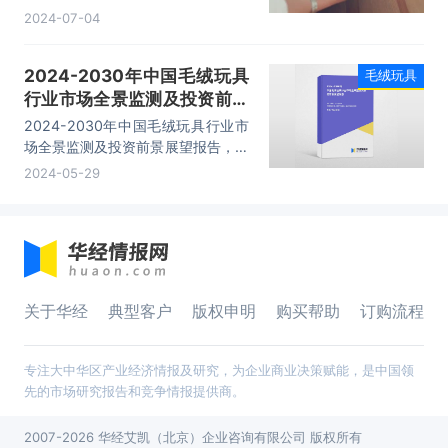
客从凌晨三点就开始在园区门口等
2024-07-04
候。有网友在早上6:48分享了已经
绕湖排队准备入园的视频。
2024-2030年中国毛绒玩具
毛绒玩具
行业市场全景监测及投资前景
展望报告
2024-2030年中国毛绒玩具行业市
场全景监测及投资前景展望报告，主
要包括市场竞争格局透析、重点企业
2024-05-29
竞争力及关键性数据分析、发展趋势
与前景展望、投资前景建议研究等内
容。
关于华经
典型客户
版权申明
购买帮助
订购流程
专注大中华区产业经济情报及研究，为企业商业决策赋能，是中国领
先的市场研究报告和竞争情报提供商。
2007-2026 华经艾凯（北京）企业咨询有限公司 版权所有