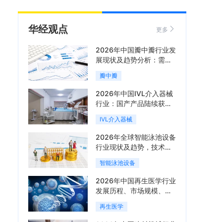
华经观点
更多
2026年中国瓣中瓣行业发
展现状及趋势分析：需求
可持续释放，市场发展前
瓣中瓣
景良好「图」
2026年中国IVL介入器械
行业：国产产品陆续获
批，市场将进入持续高增
IVL介入器械
长阶段「图」
2026年全球智能泳池设备
行业现状及趋势，技术端
朝着系统集成、绿色节能
智能泳池设备
方向迭代「图」
2026年中国再生医学行业
发展历程、市场规模、相
关政策、产业链、竞争格
再生医学
局及发展潜力分析「图」