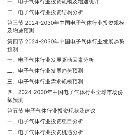
一、电子气体行业投资规模及增速统计
二、电子气体行业投资结构分析
第三节 2024-2030年中国电子气体行业投资规模
及增速预测
第四节 2024-2030年中国电子气体行业发展趋势
预测
一、电子气体行业发展驱动因素分析
二、电子气体行业发展趋势预测
三、电子气体行业需求规模预测
四、2024-2030年中国电子气体行业全球市场份
额预测
第五节 电子气体行业投资现状及建议
一、电子气体行业投资项目分析
二、电子气体行业投资机遇分析