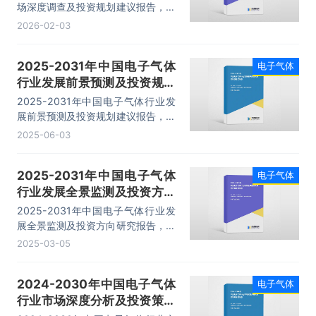
场深度调查及投资规划建议报告，主
要包括行业产业链分析、重点企业发
2026-02-03
展分析、企业管理策略建议、发展前
景预测等内容。
2025-2031年中国电子气体
电子气体
行业发展前景预测及投资规划
建议报告
2025-2031年中国电子气体行业发
展前景预测及投资规划建议报告，主
要包括行业竞争格局的分析、企业分
2025-06-03
析、运行态势分析、投资前景及趋势
预测分析等内容。
2025-2031年中国电子气体
电子气体
行业发展全景监测及投资方向
研究报告
2025-2031年中国电子气体行业发
展全景监测及投资方向研究报告，主
要包括行业产业链分析、重点企业发
2025-03-05
展分析、企业管理策略建议、发展前
景预测等内容。
2024-2030年中国电子气体
电子气体
行业市场深度分析及投资策略