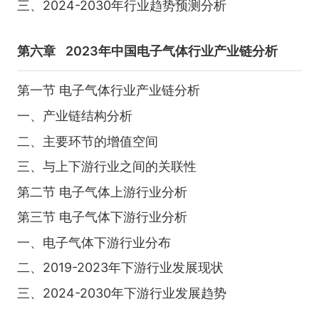
三、2024-2030年行业趋势预测分析
第六章
2023年中国电子气体行业产业链分析
第一节 电子气体行业产业链分析
一、产业链结构分析
二、主要环节的增值空间
三、与上下游行业之间的关联性
第二节 电子气体上游行业分析
第三节 电子气体下游行业分析
一、电子气体下游行业分布
二、2019-2023年下游行业发展现状
三、2024-2030年下游行业发展趋势