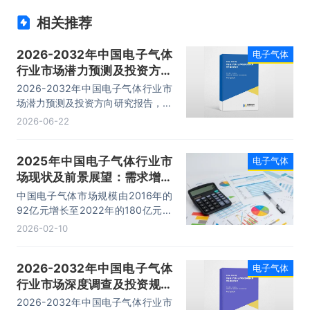
相关推荐
2026-2032年中国电子气体
电子气体
行业市场潜力预测及投资方向
研究报告
2026-2032年中国电子气体行业市
场潜力预测及投资方向研究报告，主
要包括行业竞争格局的分析、企业分
2026-06-22
析、运行态势分析、投资前景及趋势
预测分析等内容。
2025年中国电子气体行业市
电子气体
场现状及前景展望：需求增长
明确，国产替代加速「图」
中国电子气体市场规模由2016年的
92亿元增长至2022年的180亿元，
年复合增速达到11.84%。2023年主
2026-02-10
要受半导体行业订单不足的影响，市
场规模增速有所放缓，至187亿元，
2026-2032年中国电子气体
电子气体
2024年市场规模增速略有恢复，规
行业市场深度调查及投资规划
模增速略提升至4.28%，市场规模达
195亿元。
建议报告
2026-2032年中国电子气体行业市