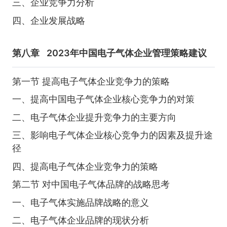
三、企业竞争力分析
四、企业发展战略
第八章
2023年中国电子气体企业管理策略建议
第一节 提高电子气体企业竞争力的策略
一、提高中国电子气体企业核心竞争力的对策
二、电子气体企业提升竞争力的主要方向
三、影响电子气体企业核心竞争力的因素及提升途
径
四、提高电子气体企业竞争力的策略
第二节 对中国电子气体品牌的战略思考
一、电子气体实施品牌战略的意义
二、电子气体企业品牌的现状分析