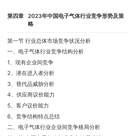
第四章
2023年中国电子气体行业竞争形势及策
略
第一节 行业总体市场竞争状况分析
一、电子气体行业竞争结构分析
1、现有企业间竞争
2、潜在进入者分析
3、替代品威胁分析
4、供应商议价能力
5、客户议价能力
6、竞争结构特点总结
二、电子气体行业企业间竞争格局分析