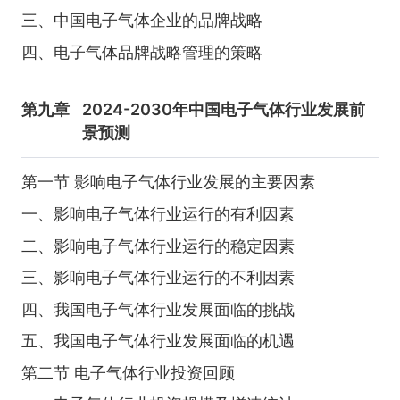
三、中国电子气体企业的品牌战略
四、电子气体品牌战略管理的策略
第九章
2024-2030年中国电子气体行业发展前
景预测
第一节 影响电子气体行业发展的主要因素
一、影响电子气体行业运行的有利因素
二、影响电子气体行业运行的稳定因素
三、影响电子气体行业运行的不利因素
四、我国电子气体行业发展面临的挑战
五、我国电子气体行业发展面临的机遇
第二节 电子气体行业投资回顾