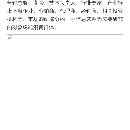
营销总监、高管、技术负责人、行业专家、产业链
上下游企业、分销商、代理商、经销商、相关投资
机构等。市场调研部分的一手信息来源为需要研究
的对象终端消费群体。