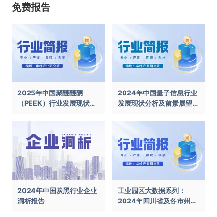
免费报告
2025年中国聚醚醚酮
2024年中国量子信息行业
（PEEK）行业发展现状及
发展现状分析及前景展望报
前景展望报告
告
2024年中国炭黑行业企业
工业园区大数据系列：
洞析报告
2024年四川省及各市州工
业园区全景洞析报告