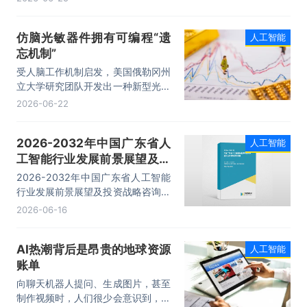
努力在新一轮数字经济竞争中赢得主
动。要发挥优势，以用促产。
仿脑光敏器件拥有可编程“遗
人工智能
忘机制”
受人脑工作机制启发，美国俄勒冈州
立大学研究团队开发出一种新型光敏
器件。它将感知、存储和处理3种功
2026-06-22
能集成在一个光电晶体管中，能像大
脑一样调控数字记忆的增强和衰减过
2026-2032年中国广东省人
人工智能
程，为开发更高效、低功耗的人工智
工智能行业发展前景展望及投
能（AI）硬件提供了新思路。相关成
果发表于最新一期《先进功能材料》
资战略咨询报告
2026-2032年中国广东省人工智能
杂志。
行业发展前景展望及投资战略咨询报
告，主要包括行业竞争格局分析、投
2026-06-16
资风险分析、发展前景预测分析、投
资的建议及观点等内容。
AI热潮背后是昂贵的地球资源
人工智能
账单
向聊天机器人提问、生成图片，甚至
制作视频时，人们很少会意识到，这