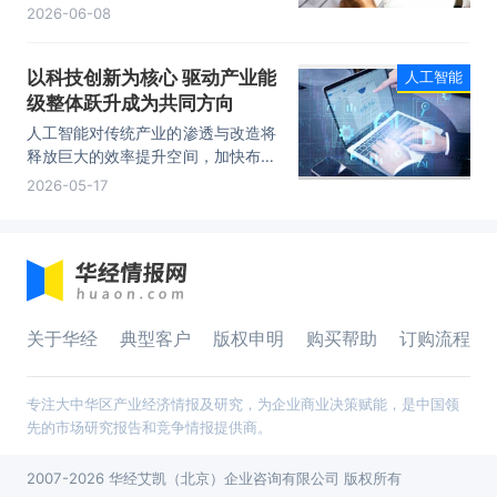
些看似发生在数字世界里的活动，正
2026-06-08
在现实世界中消耗大量电力、水资源
和土地。
以科技创新为核心 驱动产业能
人工智能
级整体跃升成为共同方向
人工智能对传统产业的渗透与改造将
释放巨大的效率提升空间，加快布局
该产业有利于带动制造业、服务业的
2026-05-17
质态跃升；最后，各地因地制宜布局
前沿产业，有助于在区域层面培育新
的增长极，增强区域经济韧性与均衡
性。”
关于华经
典型客户
版权申明
购买帮助
订购流程
专注大中华区产业经济情报及研究，为企业商业决策赋能，是中国领
先的市场研究报告和竞争情报提供商。
2007-2026 华经艾凯（北京）企业咨询有限公司 版权所有