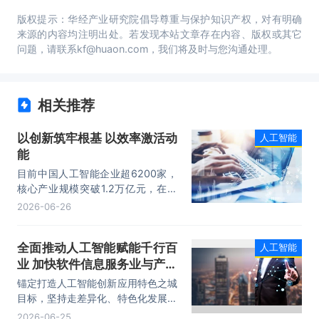
版权提示：华经产业研究院倡导尊重与保护知识产权，对有明确
来源的内容均注明出处。若发现本站文章存在内容、版权或其它
问题，请联系kf@huaon.com，我们将及时与您沟通处理。
相关推荐
以创新筑牢根基 以效率激活动
人工智能
能
目前中国人工智能企业超6200家，
核心产业规模突破1.2万亿元，在基
础大模型、智能终端、行业应用等领
2026-06-26
域形成全方位布局。
全面推动人工智能赋能千行百
人工智能
业 加快软件信息服务业与产业
发展
锚定打造人工智能创新应用特色之城
目标，坚持走差异化、特色化发展之
路，找准优势赛道、深耕细分领域，
2026-06-25