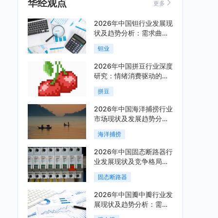
华经观点
更多
2026年中国钽行业发展现
状及趋势分析：需求曲线
陡峭与供给曲线平缓的博
钽业
弈加剧「图」
2026年中国拼豆行业深度
研究：情绪消费驱动的新
兴手工赛道「图」
拼豆
2026年中国海洋捕捞行业
市场现状及发展趋势分
析：科技赋能与智能化转
海洋捕捞
型加速「图」
2026年中国固态断路器行
业发展现状及竞争格局分
析：国际巨头领跑技术，
固态断路器
国内企业加速追赶「图」
2026年中国瓣中瓣行业发
展现状及趋势分析：需求
可持续释放，市场发展前