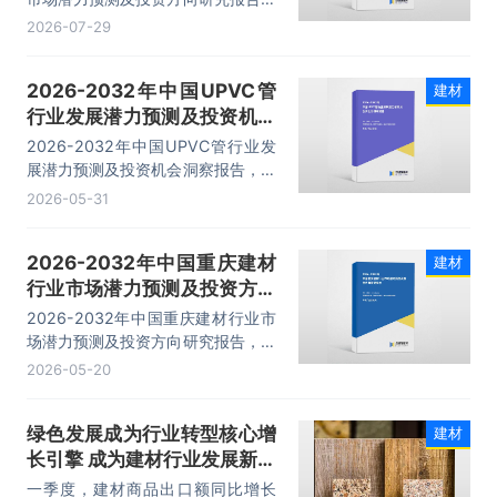
主要包括细分行业概况、重点企业经
2026-07-29
营分析、投资分析、发展前景预测等
内容。
2026-2032年中国UPVC管
建材
行业发展潜力预测及投资机会
洞察报告
2026-2032年中国UPVC管行业发
展潜力预测及投资机会洞察报告，主
要包括行业产业链分析、生产厂商竞
2026-05-31
争力分析、投资现状与前景分析、发
展预测分析等内容。
2026-2032年中国重庆建材
建材
行业市场潜力预测及投资方向
研究报告
2026-2032年中国重庆建材行业市
场潜力预测及投资方向研究报告，主
要包括细分市场概况分析、重点企业
2026-05-20
关键性数据分析、投资可行性分析、
趋势预测展望分析等内容。
绿色发展成为行业转型核心增
建材
长引擎 成为建材行业发展新亮
点
一季度，建材商品出口额同比增长