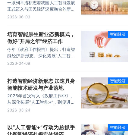
一系列举措标志着我国人工智能发展
正式迈入与国民经济深度融合的新阶
段，勾勒出我国以智能经济培育新质
2026-06-03
生产力、抢占未来竞争制高点的战略
蓝图。
培育智能原生新业态新模式，
智能经济
做好“开局之年”经济工作
今年《政府工作报告》提出，打造智
能经济新形态。深化拓展“人工智能
+”，促进新一代智能终端和智能体加
2026-04-09
快推广，推动重点行业领域人工智能
商业化规模化应用，培育智能原生新
打造智能经济新形态 加速具身
智能经济
业态新模式。
智能技术研发与产业落地
2026年首次写入《政府工作中》。
从深化拓展“人工智能+”，到促进开
源生态繁荣，再到打造“5G+工业互
2026-03-24
联网”升级版，一系列部署引发的关
注和讨论从全国两会的会场内延伸到
以“人工智能+”行动为总抓手
智能经济
会外，并持续升温。
让智能经济扎根实体经济