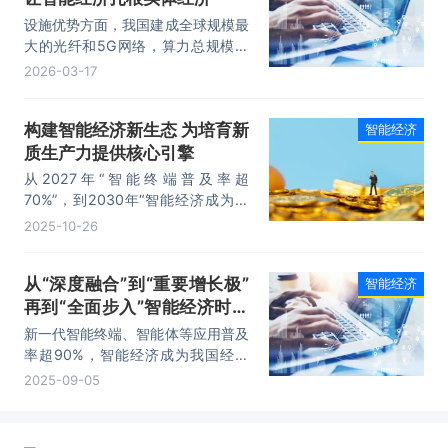
设施优势方面，我国建成全球规模最
大的光纤和5G网络，算力总规模位
居全球前列，“东数西算”工程稳步推
2026-03-17
进，筑牢智能经济硬件底座。
构建智能经济新生态 为培育新
智能经济
质生产力提供核心引擎
从2027年“智能终端普及率超
70%”，到2030年“智能经济成为重
要增长极”，再到2035年“全面步入
2025-10-26
智能经济和智能社会”，《意见》勾
勒的不仅是技术发展路线图，更是中
从“深度融合”到“重要增长极”
智能经济
国式现代化的智能图景。
再到“全面步入”智能经济时代
加速到来
新一代智能终端、智能体等应用普及
率超90%，智能经济成为我国经济
发展的重要增长极；到2035年，我
2025-09-05
国全面步入智能经济和智能社会发展
新阶段。