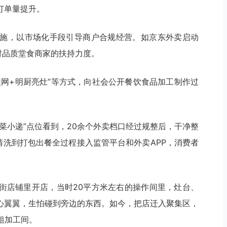
订单量提升。
施，以市场化手段引导商户合规经营。如京东外卖启动
对品质堂食商家的扶持力度。
联网+明厨亮灶”等方式，向社会公开餐饮食品加工制作过
菜小递”点位看到，20余个外卖档口经过规整后，干净整
清洗到打包出餐全过程接入监管平台和外卖APP，消费者
街店铺里开店，当时20平方米左右的操作间里，灶台、
心翼翼，生怕碰到旁边的东西。如今，把店迁入聚集区，
粗加工间。