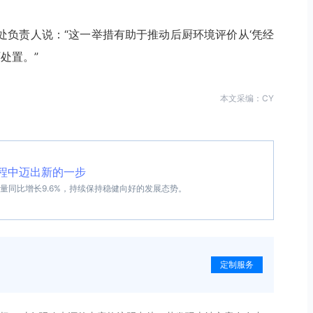
处负责人说：“这一举措有助于推动后厨环境评价从‘凭经
处置。”
本文采编：CY
航程中迈出新的一步
吐量同比增长9.6%，持续保持稳健向好的发展态势。
定制服务