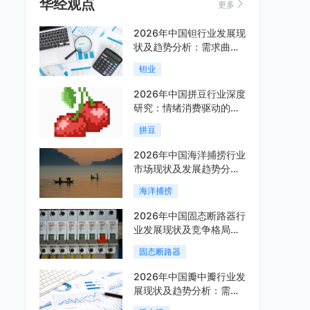
华经观点
更多
2026年中国钽行业发展现
状及趋势分析：需求曲线
陡峭与供给曲线平缓的博
钽业
弈加剧「图」
2026年中国拼豆行业深度
研究：情绪消费驱动的新
兴手工赛道「图」
拼豆
2026年中国海洋捕捞行业
市场现状及发展趋势分
析：科技赋能与智能化转
海洋捕捞
型加速「图」
2026年中国固态断路器行
业发展现状及竞争格局分
析：国际巨头领跑技术，
固态断路器
国内企业加速追赶「图」
2026年中国瓣中瓣行业发
展现状及趋势分析：需求
可持续释放，市场发展前