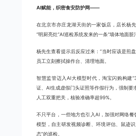
AI赋能，织密食安防护网——
在北京市亦庄龙湖天街的一家饭店，店长杨先
“明厨亮灶”AI巡检系统发来的一条“墙体地面脏
杨先生查看提示后反应过来：“当时应该是煎盘
员工立刻擦拭操作台、清理地面。
智慧监管迈入AI大模型时代，淘宝闪购构建“3
证、AI生成虚假门头证照等作假行为，强制
人工双重把关，核验准确率超99%。
不只平台，一些地方也引入AI，加强对网络餐
模型，自主研发视频诊断、环境评估、鼠迹识
态”的巡检。