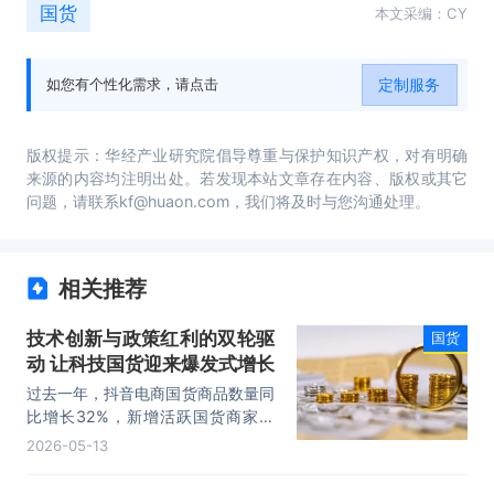
国货
本文采编：CY
定制服务
如您有个性化需求，请点击
版权提示：华经产业研究院倡导尊重与保护知识产权，对有明确
来源的内容均注明出处。若发现本站文章存在内容、版权或其它
问题，请联系kf@huaon.com，我们将及时与您沟通处理。
相关推荐
技术创新与政策红利的双轮驱
国货
动 让科技国货迎来爆发式增长
过去一年，抖音电商国货商品数量同
比增长32%，新增活跃国货商家数
同比增长47%，直播间成交额占比达
2026-05-13
63%；年成交额破百万元的国货品
牌数量超一万个，破亿元品牌超两千