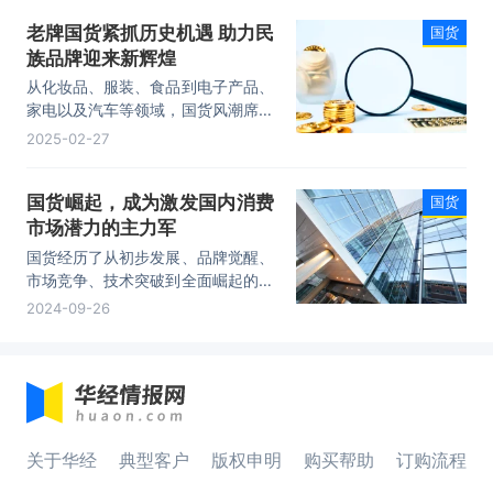
新动能持续释放。
老牌国货紧抓历史机遇 助力民
国货
族品牌迎来新辉煌
从化妆品、服装、食品到电子产品、
家电以及汽车等领域，国货风潮席卷
而来，不仅影响了国内消费者的购物
2025-02-27
选择，也为国货品牌带来了前所未有
的发展新机遇。
国货崛起，成为激发国内消费
国货
市场潜力的主力军
国货经历了从初步发展、品牌觉醒、
市场竞争、技术突破到全面崛起的不
凡历程，不仅见证了中国经济的蓬勃
2024-09-26
发展，也记录了文化自信的不断提
升。
关于华经
典型客户
版权申明
购买帮助
订购流程