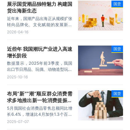
展示国货潮品独特魅力 构建国
国货
个。
货出海新生态
近年来，国潮产品出海正从规模扩张
转向品牌化、文化赋能的发展新阶
段，进一步推动了文化贸易提质升
2026-04-16
级，实现文化与贸易的双向赋能。
近些年 我国潮玩产业进入高速
国货
增长阶段
数据显示，2025年前3季度，我国
出口节日用品、玩偶、动物造型玩具
超过500亿元，销往全球200多个国
2025-10-16
家和地区，其中许多属于国货潮玩。
布局“新”“潮”顺应群众消费需
国货
求多地推出新一轮消费提振举
措
5月我国社会消费品零售总额同比增
长6.4%，增速比4月加快1.3个百分
点。部分基本生活类和升级类商品销
2025-07-07
售趋好，直播带货、即时零售等消费