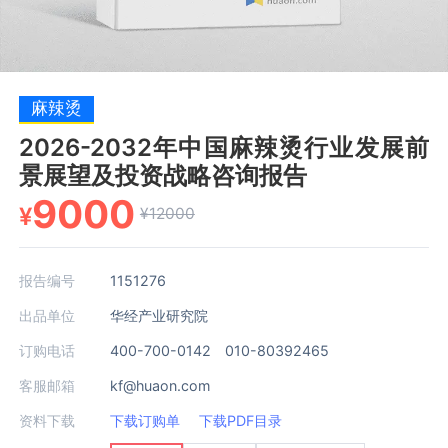
麻辣烫
2026-2032年中国麻辣烫行业发展前
景展望及投资战略咨询报告
9000
¥
¥12000
报告编号
1151276
出品单位
华经产业研究院
订购电话
400-700-0142 010-80392465
客服邮箱
kf@huaon.com
资料下载
下载订购单
下载PDF目录