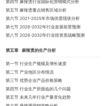
第四节 麻辣烫行业国际化营销模式分析
第五节 麻辣烫重点销售区域分析
第六节 2021-2025年市场供需现状分析
第七节 2026-2032年行业发展前景预测
第八节 2026-2032年行业投资质战略预测
第五章
麻辣烫的生产分析
第一节 行业生产规模及增长速度
第二节 产业地区分布情况
第三节 优势企业产品价格策略
第四节 行业生产所面临的几个问题
第五节 未来几年行业产量变化趋势
第六节 麻辣烫营销策略分析