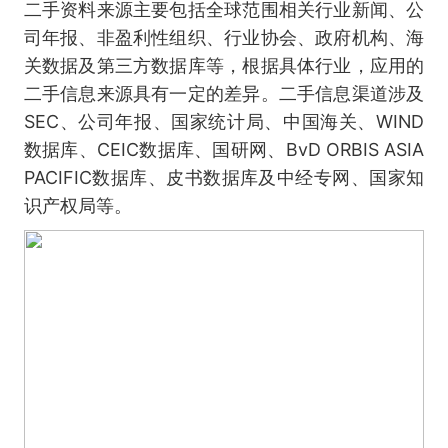
二手资料来源主要包括全球范围相关行业新闻、公
司年报、非盈利性组织、行业协会、政府机构、海
关数据及第三方数据库等，根据具体行业，应用的
二手信息来源具有一定的差异。二手信息渠道涉及
SEC、公司年报、国家统计局、中国海关、WIND
数据库、CEIC数据库、国研网、BvD ORBIS ASIA
PACIFIC数据库、皮书数据库及中经专网、国家知
识产权局等。