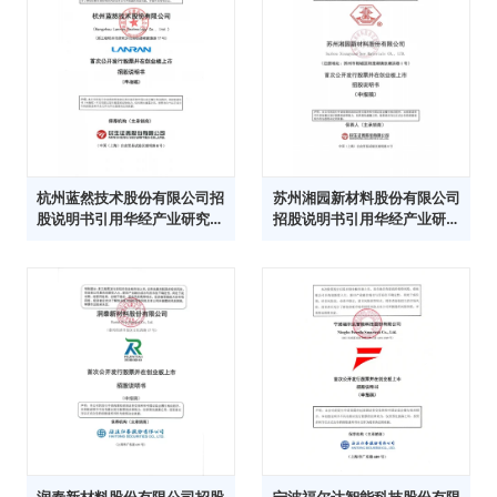
杭州蓝然技术股份有限公司招
苏州湘园新材料股份有限公司
股说明书引用华经产业研究院
招股说明书引用华经产业研究
数据
院数据
润泰新材料股份有限公司招股
宁波福尔达智能科技股份有限