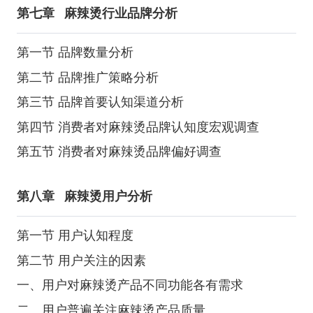
第七章
麻辣烫行业品牌分析
第一节 品牌数量分析
第二节 品牌推广策略分析
第三节 品牌首要认知渠道分析
第四节 消费者对麻辣烫品牌认知度宏观调查
第五节 消费者对麻辣烫品牌偏好调查
第八章
麻辣烫用户分析
第一节 用户认知程度
第二节 用户关注的因素
一、用户对麻辣烫产品不同功能各有需求
二、用户普遍关注麻辣烫产品质量