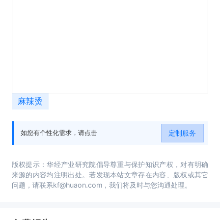
麻辣烫
定制服务
如您有个性化需求，请点击
版权提示：华经产业研究院倡导尊重与保护知识产权，对有明确
来源的内容均注明出处。若发现本站文章存在内容、版权或其它
问题，请联系kf@huaon.com，我们将及时与您沟通处理。