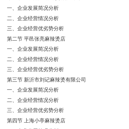
一、企业发展简况分析
二、企业经营情况分析
三、企业经营优劣势分析
第二节 平邑张亮麻辣烫店
一、企业发展简况分析
二、企业经营情况分析
三、企业经营优劣势分析
第三节 新沂市刘记麻辣烫有限公司
一、企业发展简况分析
二、企业经营情况分析
三、企业经营优劣势分析
第四节 上海小亭麻辣烫店