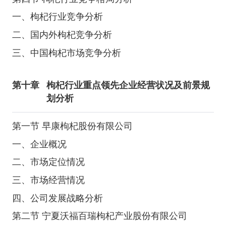
一、枸杞行业竞争分析
二、国内外枸杞竞争分析
三、中国枸杞市场竞争分析
第十章
枸杞行业重点领先企业经营状况及前景规
划分析
第一节 早康枸杞股份有限公司
一、企业概况
二、市场定位情况
三、市场经营情况
四、公司发展战略分析
第二节 宁夏沃福百瑞枸杞产业股份有限公司