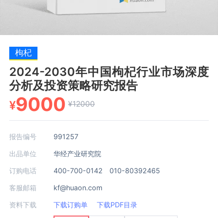
枸杞
2024-2030年中国枸杞行业市场深度
分析及投资策略研究报告
9000
¥
¥12000
报告编号
991257
出品单位
华经产业研究院
订购电话
400-700-0142 010-80392465
客服邮箱
kf@huaon.com
资料下载
下载订购单
下载PDF目录