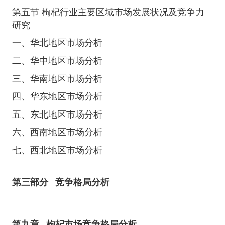
第五节 枸杞行业主要区域市场发展状况及竞争力
研究
一、华北地区市场分析
二、华中地区市场分析
三、华南地区市场分析
四、华东地区市场分析
五、东北地区市场分析
六、西南地区市场分析
七、西北地区市场分析
第三部分
竞争格局分析
第九章
枸杞市场竞争格局分析