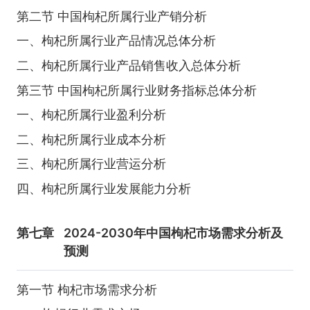
第二节 中国枸杞所属行业产销分析
一、枸杞所属行业产品情况总体分析
二、枸杞所属行业产品销售收入总体分析
第三节 中国枸杞所属行业财务指标总体分析
一、枸杞所属行业盈利分析
二、枸杞所属行业成本分析
三、枸杞所属行业营运分析
四、枸杞所属行业发展能力分析
第七章
2024-2030年中国枸杞市场需求分析及
预测
第一节 枸杞市场需求分析