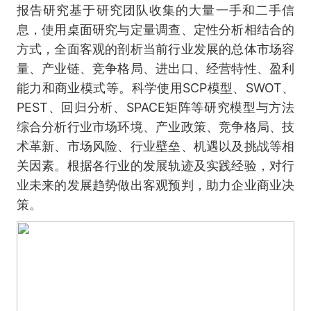
报告研究基于研究团队收集的大量一手和二手信
息，使用桌面研究与定量调查、定性分析相结合的
方式，全面客观的剖析当前行业发展的总体市场容
量、产业链、竞争格局、进出口、经营特性、盈利
能力和商业模式等。科学使用SCP模型、SWOT、
PEST、回归分析、SPACE矩阵等研究模型与方法
综合分析行业市场环境、产业政策、竞争格局、技
术革新、市场风险、行业壁垒、机遇以及挑战等相
关因素。根据各行业的发展轨迹及实践经验，对行
业未来的发展趋势做出客观预判，助力企业商业决
策。