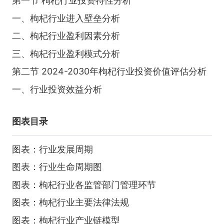
第一节 枸杞行业投资特性分析
一、枸杞行业进入壁垒分析
二、枸杞行业盈利因素分析
三、枸杞行业盈利模式分析
第二节 2024-2030年枸杞行业投资价值评估分析
一、行业投资效益分析
图表目录
图表：行业发展周期
图表：行业生命周期图
图表：枸杞行业各监管部门管理环节
图表：枸杞行业主要法律法规
图表：枸杞行业产业链模型