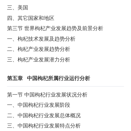
三、美国
四、其它国家和地区
第三节 世界枸杞产业发展趋势及前景分析
一、枸杞技术发展及趋势分析
二、枸杞产业发展趋势分析
三、枸杞产业发展潜力分析
第五章
中国枸杞所属行业运行分析
第一节 中国枸杞行业发展状况分析
一、中国枸杞行业发展阶段
二、中国枸杞行业发展总体概况
三、中国枸杞行业发展特点分析