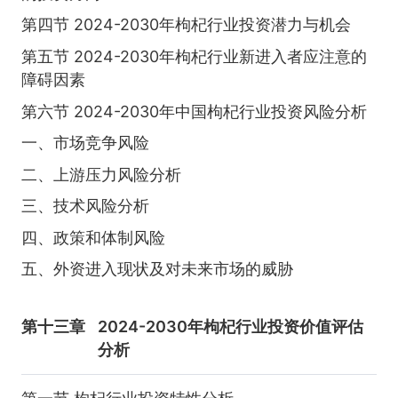
第四节 2024-2030年枸杞行业投资潜力与机会
第五节 2024-2030年枸杞行业新进入者应注意的
障碍因素
第六节 2024-2030年中国枸杞行业投资风险分析
一、市场竞争风险
二、上游压力风险分析
三、技术风险分析
四、政策和体制风险
五、外资进入现状及对未来市场的威胁
第十三章
2024-2030年枸杞行业投资价值评估
分析