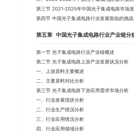
第三节 2021-2025年中国光子集成电路市场
第四节 中国光子集成电路行业发展面临的挑战
第五章
中国光子集成电路行业产业链分
第一节 光子集成电路行业产业链概述
第二节 光子集成电路上游产业发展状况分析
一、上游原料主要概述
二、主要原料对比分析
第三节 光子集成电路下游应用需求市场分析
一、行业发展现状分析
二、行业生产情况分析
三、行业应用情况分析
四、行业应用领域分析