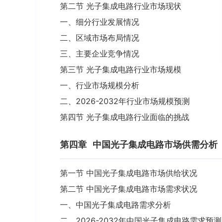
第二节 光子集成电路行业市场现状
一、细分行业发展情况
二、区域市场布局情况
三、主要企业竞争情况
第三节 光子集成电路行业市场规模
一、行业市场规模分析
二、2026-2032年行业市场规模预测
第四节 光子集成电路行业面临的挑战
第四章
中国光子集成电路市场供需分析
第一节 中国光子集成电路市场供给状况
第二节 中国光子集成电路市场需求状况
一、中国光子集成电路需求分析
二、2026-2032年中国光子集成电路需求预测