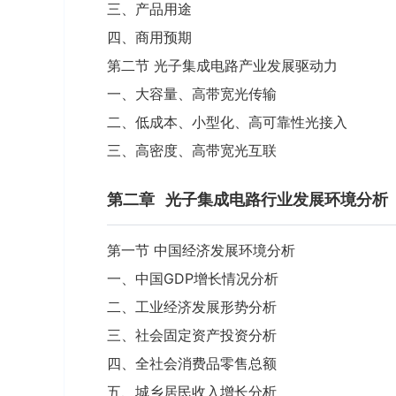
三、产品用途
四、商用预期
第二节 光子集成电路产业发展驱动力
一、大容量、高带宽光传输
二、低成本、小型化、高可靠性光接入
三、高密度、高带宽光互联
第二章
光子集成电路行业发展环境分析
第一节 中国经济发展环境分析
一、中国GDP增长情况分析
二、工业经济发展形势分析
三、社会固定资产投资分析
四、全社会消费品零售总额
五、城乡居民收入增长分析