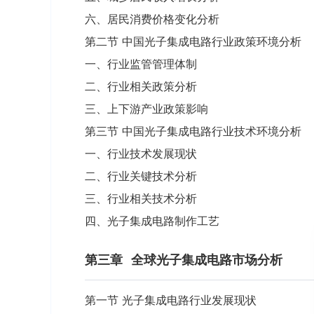
六、居民消费价格变化分析
第二节 中国光子集成电路行业政策环境分析
一、行业监管管理体制
二、行业相关政策分析
三、上下游产业政策影响
第三节 中国光子集成电路行业技术环境分析
一、行业技术发展现状
二、行业关键技术分析
三、行业相关技术分析
四、光子集成电路制作工艺
第三章
全球光子集成电路市场分析
第一节 光子集成电路行业发展现状