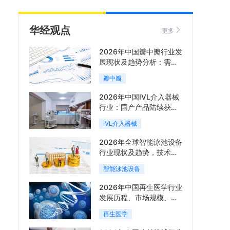
华经观点
更多
2026年中国瓣中瓣行业发
展现状及趋势分析：需求
可持续释放，市场发展前
瓣中瓣
景良好「图」
2026年中国IVL介入器械
行业：国产产品陆续获
批，市场将进入持续高增
IVL介入器械
长阶段「图」
2026年全球智能泳池设备
行业现状及趋势，技术端
朝着系统集成、绿色节能
智能泳池设备
方向迭代「图」
2026年中国再生医学行业
发展历程、市场规模、相
关政策、产业链、竞争格
再生医学
局及发展潜力分析「图」