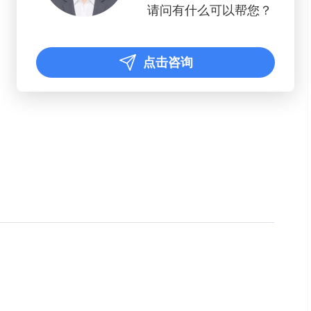
请问有什么可以帮您？
点击咨询