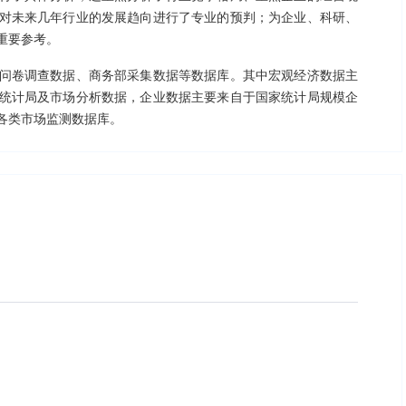
对未来几年行业的发展趋向进行了专业的预判；为企业、科研、
重要参考。
问卷调查数据、商务部采集数据等数据库。其中宏观经济数据主
统计局及市场分析数据，企业数据主要来自于国家统计局规模企
各类市场监测数据库。