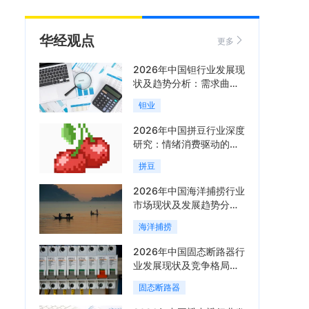
华经观点
更多
2026年中国钽行业发展现
状及趋势分析：需求曲线
陡峭与供给曲线平缓的博
钽业
弈加剧「图」
2026年中国拼豆行业深度
研究：情绪消费驱动的新
兴手工赛道「图」
拼豆
2026年中国海洋捕捞行业
市场现状及发展趋势分
析：科技赋能与智能化转
海洋捕捞
型加速「图」
2026年中国固态断路器行
业发展现状及竞争格局分
析：国际巨头领跑技术，
固态断路器
国内企业加速追赶「图」