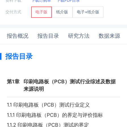
资料下载
下载订购单
下载PDF目录
纸介版
电子+纸介版
交付方式
电子版
报告概况
报告目录
研究方法
数据来源
报告目录
第1章
印刷电路板（PCB）测试行业综述及数据
来源说明
1.1 印刷电路板（PCB）测试行业定义
1.1.1 印刷电路板（PCB）的界定与评价指标
1.1.2 印刷电路板（PCB）测试的界定