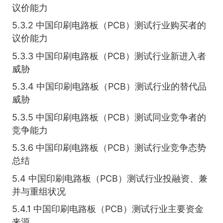
议价能力
5.3.2 中国印刷电路板（PCB）测试行业购买者的
议价能力
5.3.3 中国印刷电路板（PCB）测试行业新进入者
威胁
5.3.4 中国印刷电路板（PCB）测试行业的替代品
威胁
5.3.5 中国印刷电路板（PCB）测试同业竞争者的
竞争能力
5.3.6 中国印刷电路板（PCB）测试行业竞争态势
总结
5.4 中国印刷电路板（PCB）测试行业投融资、兼
并与重组状况
5.4.1 中国印刷电路板（PCB）测试行业主要资金
来源