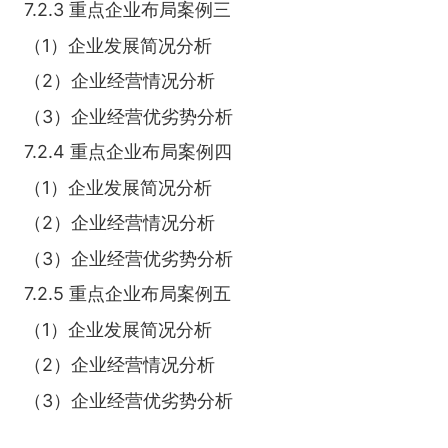
7.2.3 重点企业布局案例三
（1）企业发展简况分析
（2）企业经营情况分析
（3）企业经营优劣势分析
7.2.4 重点企业布局案例四
（1）企业发展简况分析
（2）企业经营情况分析
（3）企业经营优劣势分析
7.2.5 重点企业布局案例五
（1）企业发展简况分析
（2）企业经营情况分析
（3）企业经营优劣势分析