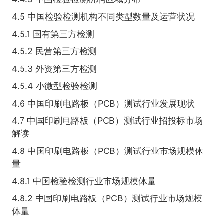
4.5 中国检验检测机构不同类型数量及运营状况
4.5.1 国有第三方检测
4.5.2 民营第三方检测
4.5.3 外资第三方检测
4.5.4 小微型检验检测
4.6 中国印刷电路板（PCB）测试行业发展现状
4.7 中国印刷电路板（PCB）测试行业招投标市场
解读
4.8 中国印刷电路板（PCB）测试行业市场规模体
量
4.8.1 中国检验检测行业市场规模体量
4.8.2 中国印刷电路板（PCB）测试行业市场规模
体量