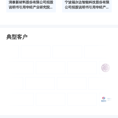
润泰新材料股份有限公司招股
宁波福尔达智能科技股份有限
说明书引用华经产业研究院数
公司招股说明书引用华经产业
据
研究院数据
典型客户