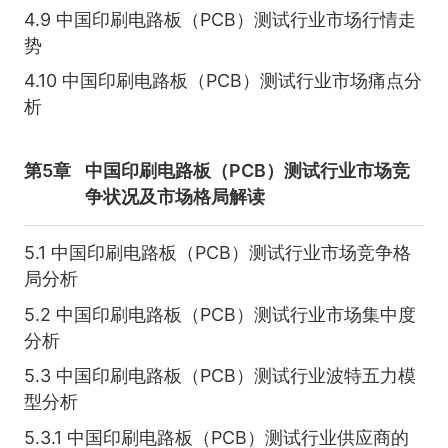
4.9 中国印刷电路板（PCB）测试行业市场行情走
势
4.10 中国印刷电路板（PCB）测试行业市场痛点分
析
第5章
中国印刷电路板（PCB）测试行业市场竞
争状况及市场格局解读
5.1 中国印刷电路板（PCB）测试行业市场竞争格
局分析
5.2 中国印刷电路板（PCB）测试行业市场集中度
分析
5.3 中国印刷电路板（PCB）测试行业波特五力模
型分析
5.3.1 中国印刷电路板（PCB）测试行业供应商的