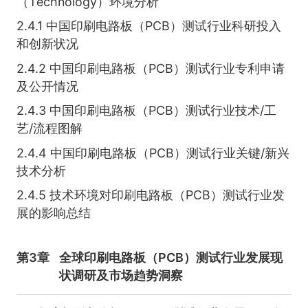
（Technology）环境分析
2.4.1 中国印刷电路板（PCB）测试行业科研投入
和创新状况
2.4.2 中国印刷电路板（PCB）测试行业专利申请
及公开情况
2.4.3 中国印刷电路板（PCB）测试行业技术/工
艺/流程图解
2.4.4 中国印刷电路板（PCB）测试行业关键/新兴
技术分析
2.4.5 技术环境对印刷电路板（PCB）测试行业发
展的影响总结
第3章
全球印刷电路板（PCB）测试行业发展现
状调研及市场趋势洞察