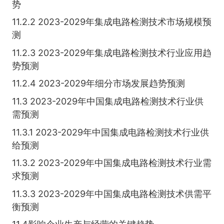
势
11.2.2 2023-2029年集成电路检测技术市场规模预
测
11.2.3 2023-2029年集成电路检测技术行业应用趋
势预测
11.2.4 2023-2029年细分市场发展趋势预测
11.3 2023-2029年中国集成电路检测技术行业供
需预测
11.3.1 2023-2029年中国集成电路检测技术行业供
给预测
11.3.2 2023-2029年中国集成电路检测技术行业需
求预测
11.3.3 2023-2029年中国集成电路检测技术供需平
衡预测