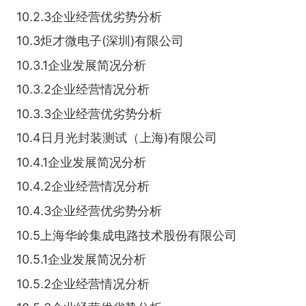
10.2.3企业经营优劣势分析
10.3炬才微电子(深圳)有限公司
10.3.1企业发展简况分析
10.3.2企业经营情况分析
10.3.3企业经营优劣势分析
10.4日月光封装测试（上海)有限公司
10.4.1企业发展简况分析
10.4.2企业经营情况分析
10.4.3企业经营优劣势分析
10.5上海华岭集成电路技术股份有限公司
10.5.1企业发展简况分析
10.5.2企业经营情况分析