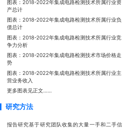
图表：2018-2022年集成电路检测技术所属行业资
产总计
图表：2018-2022年集成电路检测技术所属行业负
债总计
图表：2018-2022年集成电路检测技术所属行业竞
争力分析
图表：2018-2022年集成电路检测技术市场价格走
势
图表：2018-2022年集成电路检测技术所属行业主
营业务收入
更多图表见正文……
研究方法
报告研究基于研究团队收集的大量一手和二手信