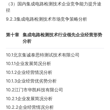
（3）国内集成电路检测技术企业竞争能力提升途
径
9.2.3集成电路检测技术市场竞争策略分析
第十章
集成电路检测技术行业领先企业经营形势
分析
10.1北京集诚泰思特测试技术有限公司
10.1.1企业发展简况分析
10.1.2企业经营情况分析
10.1.3企业经营优劣势分析
10.2江门市华凯科技有限公司
10.2.1企业发展简况分析
10.2.2企业经营情况分析