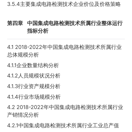
3.5.4主要集成电路检测技术企业价位及价格策略
第四章
中国集成电路检测技术所属行业整体运行
指标分析
4.1 2018-2022年中国集成电路检测技术所属行业
总体规模分析
4.1.1企业数量结构分析
4.1.2人员规模状况分析
4.1.3行业资产规模分析
4.1.4行业市场规模分析
4.2 2018-2022年中国集成电路检测技术所属行业
产销情况分析
4.2.1中国集成电路检测技术所属行业工业总产值