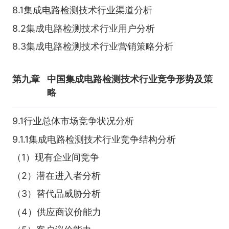
8.1集成电路检测技术行业渠道分析
8.2集成电路检测技术行业用户分析
8.3集成电路检测技术行业营销策略分析
第九章
中国集成电路检测技术行业竞争形势及策
略
9.1行业总体市场竞争状况分析
9.1.1集成电路检测技术行业竞争结构分析
（1）现有企业间竞争
（2）潜在进入者分析
（3）替代品威胁分析
（4）供应商议价能力