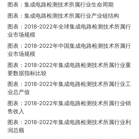
图表：集成电路检测技术所属行业生命周期
图表：集成电路检测技术所属行业产业链结构
图表：2018-2022年全球集成电路检测技术所属行
业市场规模
图表：2018-2022年中国集成电路检测技术所属行
业市场规模
图表：2018-2022年集成电路检测技术所属行业重
要数据指标比较
图表：2018-2022年集成电路检测技术所属行业工
业总产值
图表：2018-2022年集成电路检测技术所属行业销
售收入
图表：2018-2022年集成电路检测技术所属行业利
润总额