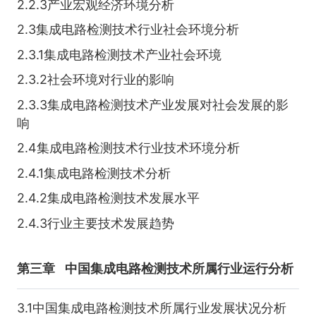
2.2.3产业宏观经济环境分析
2.3集成电路检测技术行业社会环境分析
2.3.1集成电路检测技术产业社会环境
2.3.2社会环境对行业的影响
2.3.3集成电路检测技术产业发展对社会发展的影
响
2.4集成电路检测技术行业技术环境分析
2.4.1集成电路检测技术分析
2.4.2集成电路检测技术发展水平
2.4.3行业主要技术发展趋势
第三章
中国集成电路检测技术所属行业运行分析
3.1中国集成电路检测技术所属行业发展状况分析