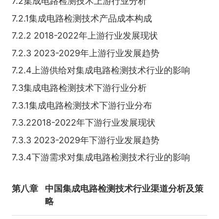
7.2集成电路检测技术上游行业分析
7.2.1集成电路检测技术产品成本构成
7.2.2 2018-2022年上游行业发展现状
7.2.3 2023-2029年上游行业发展趋势
7.2.4上游供给对集成电路检测技术行业的影响
7.3集成电路检测技术下游行业分析
7.3.1集成电路检测技术下游行业分布
7.3.22018-2022年下游行业发展现状
7.3.3 2023-2029年下游行业发展趋势
7.3.4下游需求对集成电路检测技术行业的影响
第八章
中国集成电路检测技术行业渠道分析及策
略