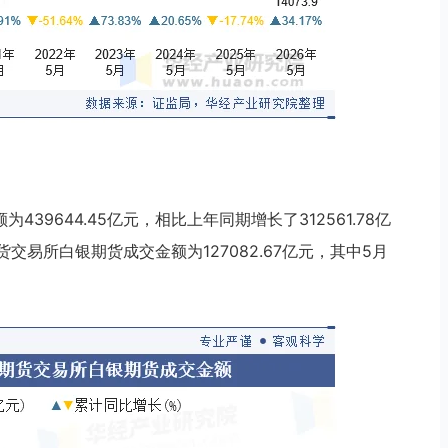
439644.45亿元，相比上年同期增长了312561.78亿
期货交易所白银期货成交金额为127082.67亿元，其中5月