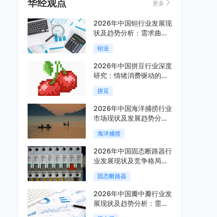
华经观点
更多
2026年中国钽行业发展现
状及趋势分析：需求曲线
陡峭与供给曲线平缓的博
钽业
弈加剧「图」
2026年中国拼豆行业深度
研究：情绪消费驱动的新
兴手工赛道「图」
拼豆
2026年中国海洋捕捞行业
市场现状及发展趋势分
析：科技赋能与智能化转
海洋捕捞
型加速「图」
2026年中国固态断路器行
业发展现状及竞争格局分
析：国际巨头领跑技术，
固态断路器
国内企业加速追赶「图」
2026年中国瓣中瓣行业发
展现状及趋势分析：需求
可持续释放，市场发展前