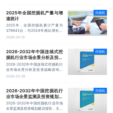
到冲击，叠加国内挖掘机需求不振而
存量较高，2023年我国挖掘机产量
2025年全国挖掘机产量与增
挖掘机
约23.60万台。但随着国内基础设施
速统计
投资的持续改善，以及设备更新需求
的不断增长，国内挖掘机市场也在逐
2025年，全国挖掘机累计产量为
渐回暖，2025年我国挖掘机累计产
379643台，与2024年相比增长了
量25.7万台。
80305台，产量累计同比增长
2026-04-10
16.6%；2025年月均产量为
31636.92台。
2026-2032年中国连续式挖
挖掘机
掘机行业市场全景分析及投资
战略咨询报告
2026-2032年中国连续式挖掘机行
业市场全景分析及投资战略咨询报
告，主要包括行业产业链分析、重点
2026-03-26
企业发展分析、企业管理策略建议、
发展前景预测等内容。
2026-2032年中国挖掘机行
挖掘机
业市场全景监测及投资规划建
议报告
2026-2032年中国挖掘机行业市场
全景监测及投资规划建议报告，主要