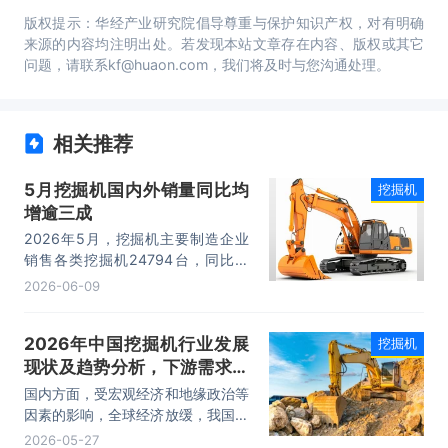
版权提示：华经产业研究院倡导尊重与保护知识产权，对有明确
来源的内容均注明出处。若发现本站文章存在内容、版权或其它
问题，请联系kf@huaon.com，我们将及时与您沟通处理。
相关推荐
5月挖掘机国内外销量同比均
挖掘机
增逾三成
2026年5月，挖掘机主要制造企业
销售各类挖掘机24794台，同比增
长36.2%。其中国内销量11628台，
2026-06-09
同比增长38.6%；出口13166台，同
比增长34.2%。
2026年中国挖掘机行业发展
挖掘机
现状及趋势分析，下游需求回
暖，行业呈现增长态势「图」
国内方面，受宏观经济和地缘政治等
因素的影响，全球经济放缓，我国基
础设施建设、工程施工等行业发展受
2026-05-27