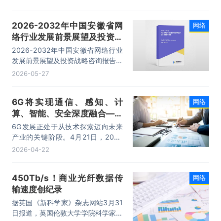
6G核心网络关键技术，实现了网络
对业务连接与资源调度的自主控制，
2026-2032年中国安徽省网
网络
使会话处理效率较传统架构提升约
络行业发展前景展望及投资战
40%。
略咨询报告
2026-2032年中国安徽省网络行业
发展前景展望及投资战略咨询报告，
主要包括通信发展分析，市场竞争格
2026-05-27
局，企业经营分析，行业投资战略分
析等内容。
6G将实现通信、感知、计
网络
算、智能、安全深度融合——
2026全球6G技术与产业生态
6G发展正处于从技术探索迈向未来
大会开幕
产业的关键阶段。4月21日，2026
全球6G技术与产业生态大会在江苏
2026-04-22
省南京市开幕。
450Tb/s！商业光纤数据传
网络
输速度创纪录
据英国《新科学家》杂志网站3月31
日报道，英国伦敦大学学院科学家创