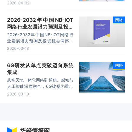
下了现有商用光纤数据传输速度新纪
2026-04-02
录——每秒450太比特（Tb/s）。这
一速度相当于现有商用网络的十倍，
2026-2032年中国NB-IOT
网络
足以支持约5000万部电影同时流畅
网络行业发展潜力预测及投资
播放。
机会洞察报告
2026-2032年中国NB-IOT网络行
业发展潜力预测及投资机会洞察报
告，主要包括市场商业模式分析、发
2026-03-18
展受益领域分析、应用领域市场分
析、发展前景与建议等内容。
6G研发从单点突破迈向系统
网络
集成
从空天地一体化网络到通信、感知与
人工智能深度融合，6G被视为重塑
全球数字信息基础设施格局的重要技
2026-03-10
术底座。