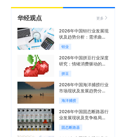
华经观点
更多
2026年中国钽行业发展现
状及趋势分析：需求曲线
陡峭与供给曲线平缓的博
钽业
弈加剧「图」
2026年中国拼豆行业深度
研究：情绪消费驱动的新
兴手工赛道「图」
拼豆
2026年中国海洋捕捞行业
市场现状及发展趋势分
析：科技赋能与智能化转
海洋捕捞
型加速「图」
2026年中国固态断路器行
业发展现状及竞争格局分
析：国际巨头领跑技术，
固态断路器
国内企业加速追赶「图」