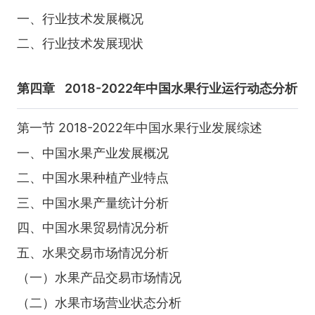
一、行业技术发展概况
二、行业技术发展现状
第四章
2018-2022年中国水果行业运行动态分析
第一节 2018-2022年中国水果行业发展综述
一、中国水果产业发展概况
二、中国水果种植产业特点
三、中国水果产量统计分析
四、中国水果贸易情况分析
五、水果交易市场情况分析
（一）水果产品交易市场情况
（二）水果市场营业状态分析