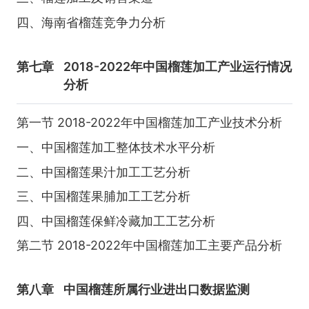
四、海南省榴莲竞争力分析
第七章
2018-2022年中国榴莲加工产业运行情况
分析
第一节 2018-2022年中国榴莲加工产业技术分析
一、中国榴莲加工整体技术水平分析
二、中国榴莲果汁加工工艺分析
三、中国榴莲果脯加工工艺分析
四、中国榴莲保鲜冷藏加工工艺分析
第二节 2018-2022年中国榴莲加工主要产品分析
第八章
中国榴莲所属行业进出口数据监测