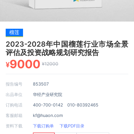
榴莲
2023-2028年中国榴莲行业市场全景
评估及投资战略规划研究报告
9000
¥
¥12000
报告编号
853507
出品单位
华经产业研究院
订购电话
400-700-0142 010-80392465
客服邮箱
kf@huaon.com
资料下载
下载订购单
下载PDF目录