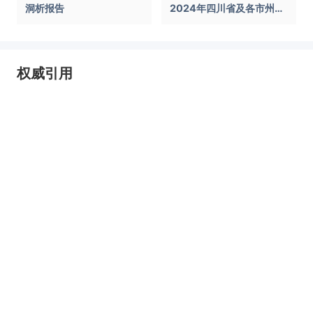
洞析报告
2024年四川省及各市州工
业园区全景洞析报告
权威引用