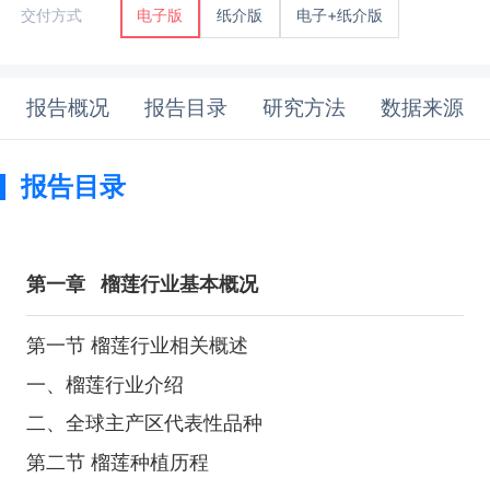
纸介版
电子+纸介版
交付方式
电子版
报告概况
报告目录
研究方法
数据来源
报告目录
第一章
榴莲行业基本概况
第一节 榴莲行业相关概述
一、榴莲行业介绍
二、全球主产区代表性品种
第二节 榴莲种植历程