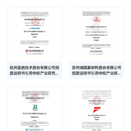
杭州蓝然技术股份有限公司招
苏州湘园新材料股份有限公司
股说明书引用华经产业研究院
招股说明书引用华经产业研究
数据
院数据