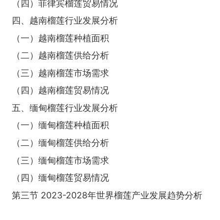
（四）菲律宾榴莲贸易情况
四、越南榴莲行业发展分析
（一）越南榴莲种植面积
（二）越南榴莲供给分析
（三）越南榴莲市场需求
（四）越南榴莲贸易情况
五、缅甸榴莲行业发展分析
（一）缅甸榴莲种植面积
（二）缅甸榴莲供给分析
（三）缅甸榴莲市场需求
（四）缅甸榴莲贸易情况
第三节 2023-2028年世界榴莲产业发展趋势分析