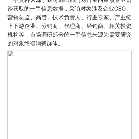
谈获取的一手信息数据，采访对象涉及企业CEO、
营销总监、高管、技术负责人、行业专家、产业链
上下游企业、分销商、代理商、经销商、相关投资
机构等。市场调研部分的一手信息来源为需要研究
的对象终端消费群体。