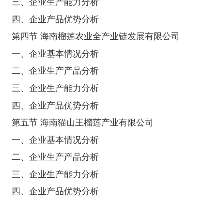
三、企业生产能力分析
四、企业产品优势分析
第四节 海南榴莲农业全产业链发展有限公司
一、企业基本情况分析
二、企业生产产品分析
三、企业生产能力分析
四、企业产品优势分析
第五节 海南猫山王榴莲产业有限公司
一、企业基本情况分析
二、企业生产产品分析
三、企业生产能力分析
四、企业产品优势分析