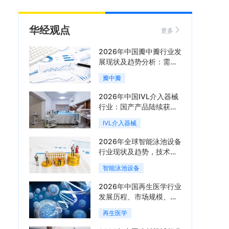
华经观点
更多
2026年中国瓣中瓣行业发
展现状及趋势分析：需求
可持续释放，市场发展前
瓣中瓣
景良好「图」
2026年中国IVL介入器械
行业：国产产品陆续获
批，市场将进入持续高增
IVL介入器械
长阶段「图」
2026年全球智能泳池设备
行业现状及趋势，技术端
朝着系统集成、绿色节能
智能泳池设备
方向迭代「图」
2026年中国再生医学行业
发展历程、市场规模、相
关政策、产业链、竞争格
再生医学
局及发展潜力分析「图」