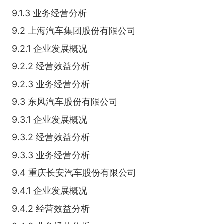
9.1.3 业务经营分析
9.2 上海汽车集团股份有限公司
9.2.1 企业发展概况
9.2.2 经营效益分析
9.2.3 业务经营分析
9.3 东风汽车股份有限公司
9.3.1 企业发展概况
9.3.2 经营效益分析
9.3.3 业务经营分析
9.4 重庆长安汽车股份有限公司
9.4.1 企业发展概况
9.4.2 经营效益分析