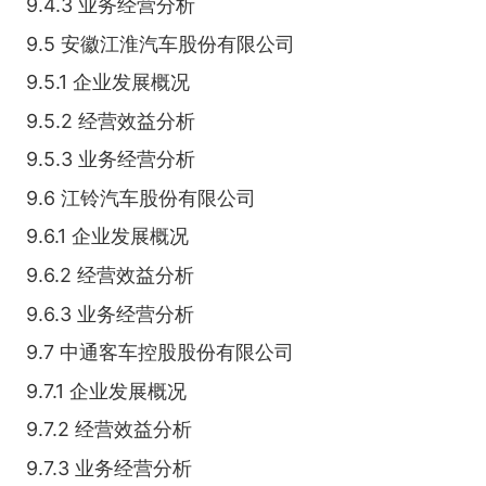
9.4.3 业务经营分析
9.5 安徽江淮汽车股份有限公司
9.5.1 企业发展概况
9.5.2 经营效益分析
9.5.3 业务经营分析
9.6 江铃汽车股份有限公司
9.6.1 企业发展概况
9.6.2 经营效益分析
9.6.3 业务经营分析
9.7 中通客车控股股份有限公司
9.7.1 企业发展概况
9.7.2 经营效益分析
9.7.3 业务经营分析