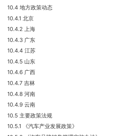
10.4 地方政策动态
10.4.1 北京
10.4.2 上海
10.4.3 广东
10.4.4 江苏
10.4.5 山东
10.4.6 广西
10.4.7 吉林
10.4.8 河南
10.4.9 云南
10.5 主要政策法规
10.5.1 《汽车产业发展政策》