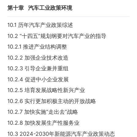
第十章
汽车工业政策环境
10.1 历年汽车产业政策综述
10.2 “十四五”规划纲要对汽车产业的指导
10.2.1 推进产业结构调整
10.2.2 加强企业技术改造
10.2.3 引导企业兼并重组
10.2.4 促进中小企业发展
10.2.5 培育发展战略性新兴产业
10.2.6 实行更加积极主动的开放战略
10.2.7 加快实施“走出去”战略
10.2.8 加快发展生产性服务业
10.3 2024-2030年新能源汽车产业政策动态