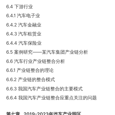
6.4 下游行业
6.4.1 汽车电子业
6.4.2 汽车金融业
6.4.3 汽车租赁业
6.4.4 汽车保险业
6.5 案例研究——某汽车集团产业链分析
6.6 汽车行业产业链整合分析
6.6.1 产业链整合的理论
6.6.2 产业链的整合模式
6.6.3 我国汽车产业链整合的主要模式
6.6.4 我国汽车产业链整合应重点关注的问题
第七章
2019-2023年汽车产业园区