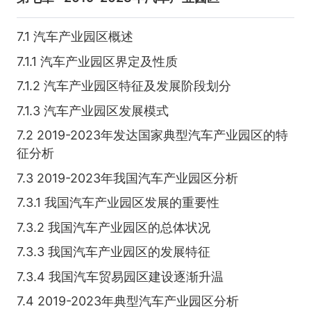
7.1 汽车产业园区概述
7.1.1 汽车产业园区界定及性质
7.1.2 汽车产业园区特征及发展阶段划分
7.1.3 汽车产业园区发展模式
7.2 2019-2023年发达国家典型汽车产业园区的特
征分析
7.3 2019-2023年我国汽车产业园区分析
7.3.1 我国汽车产业园区发展的重要性
7.3.2 我国汽车产业园区的总体状况
7.3.3 我国汽车产业园区的发展特征
7.3.4 我国汽车贸易园区建设逐渐升温
7.4 2019-2023年典型汽车产业园区分析