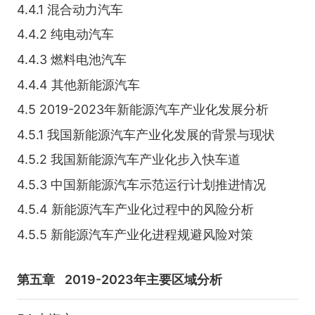
4.4.1 混合动力汽车
4.4.2 纯电动汽车
4.4.3 燃料电池汽车
4.4.4 其他新能源汽车
4.5 2019-2023年新能源汽车产业化发展分析
4.5.1 我国新能源汽车产业化发展的背景与现状
4.5.2 我国新能源汽车产业化步入快车道
4.5.3 中国新能源汽车示范运行计划推进情况
4.5.4 新能源汽车产业化过程中的风险分析
4.5.5 新能源汽车产业化进程规避风险对策
第五章
2019-2023年主要区域分析