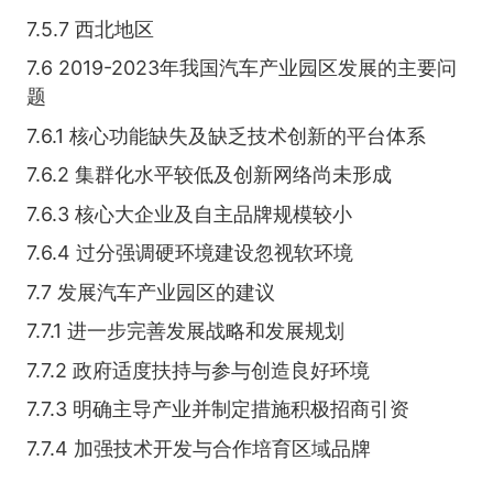
7.5.7 西北地区
7.6 2019-2023年我国汽车产业园区发展的主要问
题
7.6.1 核心功能缺失及缺乏技术创新的平台体系
7.6.2 集群化水平较低及创新网络尚未形成
7.6.3 核心大企业及自主品牌规模较小
7.6.4 过分强调硬环境建设忽视软环境
7.7 发展汽车产业园区的建议
7.7.1 进一步完善发展战略和发展规划
7.7.2 政府适度扶持与参与创造良好环境
7.7.3 明确主导产业并制定措施积极招商引资
7.7.4 加强技术开发与合作培育区域品牌