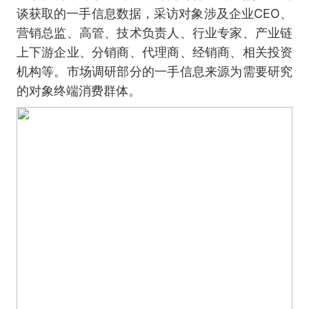
谈获取的一手信息数据，采访对象涉及企业CEO、
营销总监、高管、技术负责人、行业专家、产业链
上下游企业、分销商、代理商、经销商、相关投资
机构等。市场调研部分的一手信息来源为需要研究
的对象终端消费群体。