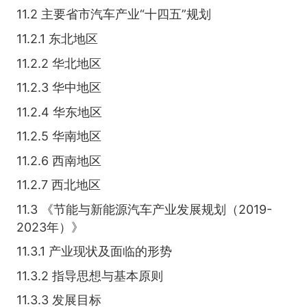
11.2 主要省市汽车产业“十四五”规划
11.2.1 东北地区
11.2.2 华北地区
11.2.3 华中地区
11.2.4 华东地区
11.2.5 华南地区
11.2.6 西南地区
11.2.7 西北地区
11.3 《节能与新能源汽车产业发展规划（2019-
2023年）》
11.3.1 产业现状及面临的形势
11.3.2 指导思想与基本原则
11.3.3 发展目标