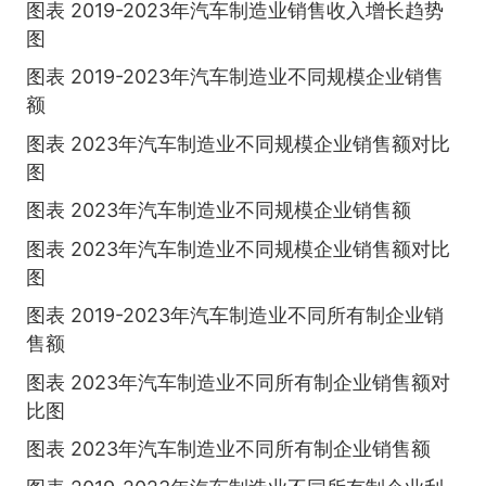
图表 2019-2023年汽车制造业销售收入增长趋势
图
图表 2019-2023年汽车制造业不同规模企业销售
额
图表 2023年汽车制造业不同规模企业销售额对比
图
图表 2023年汽车制造业不同规模企业销售额
图表 2023年汽车制造业不同规模企业销售额对比
图
图表 2019-2023年汽车制造业不同所有制企业销
售额
图表 2023年汽车制造业不同所有制企业销售额对
比图
图表 2023年汽车制造业不同所有制企业销售额