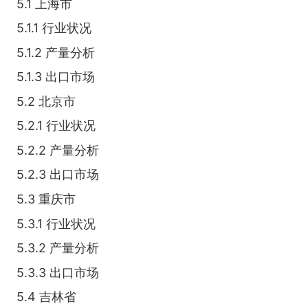
5.1 上海市
5.1.1 行业状况
5.1.2 产量分析
5.1.3 出口市场
5.2 北京市
5.2.1 行业状况
5.2.2 产量分析
5.2.3 出口市场
5.3 重庆市
5.3.1 行业状况
5.3.2 产量分析
5.3.3 出口市场
5.4 吉林省