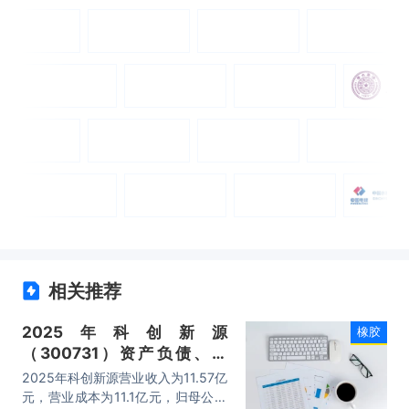
相关推荐
2025年科创新源
橡胶
（300731）资产负债、营
收、成本利润及主营产品（散
2025年科创新源营业收入为11.57亿
热金属结构件、汽车密封条、
元，营业成本为11.1亿元，归母公司