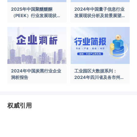
2025年中国聚醚醚酮
2024年中国量子信息行业
（PEEK）行业发展现状及
发展现状分析及前景展望报
前景展望报告
告
2024年中国炭黑行业企业
工业园区大数据系列：
洞析报告
2024年四川省及各市州工
业园区全景洞析报告
权威引用