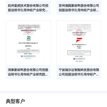
杭州蓝然技术股份有限公司招
苏州湘园新材料股份有限公司
股说明书引用华经产业研究院
招股说明书引用华经产业研究
数据
院数据
润泰新材料股份有限公司招股
宁波福尔达智能科技股份有限
说明书引用华经产业研究院数
公司招股说明书引用华经产业
据
研究院数据
典型客户