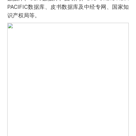
PACIFIC数据库、皮书数据库及中经专网、国家知
识产权局等。