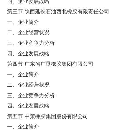
四、企业发展战略
第三节 陕西延长石油西北橡胶有限责任公司
一、企业简介
二、企业经营状况
三、企业竞争力分析
四、企业发展战略
第四节 广东省广垦橡胶集团有限公司
一、企业简介
二、企业经营状况
三、企业竞争力分析
四、企业发展战略
第五节 中策橡胶集团股份有限公司
一、企业简介