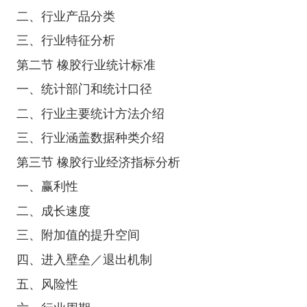
二、行业产品分类
三、行业特征分析
第二节 橡胶行业统计标准
一、统计部门和统计口径
二、行业主要统计方法介绍
三、行业涵盖数据种类介绍
第三节 橡胶行业经济指标分析
一、赢利性
二、成长速度
三、附加值的提升空间
四、进入壁垒／退出机制
五、风险性