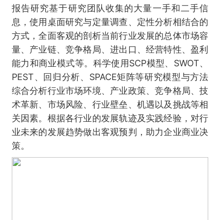
报告研究基于研究团队收集的大量一手和二手信
息，使用桌面研究与定量调查、定性分析相结合的
方式，全面客观的剖析当前行业发展的总体市场容
量、产业链、竞争格局、进出口、经营特性、盈利
能力和商业模式等。科学使用SCP模型、SWOT、
PEST、回归分析、SPACE矩阵等研究模型与方法
综合分析行业市场环境、产业政策、竞争格局、技
术革新、市场风险、行业壁垒、机遇以及挑战等相
关因素。根据各行业的发展轨迹及实践经验，对行
业未来的发展趋势做出客观预判，助力企业商业决
策。