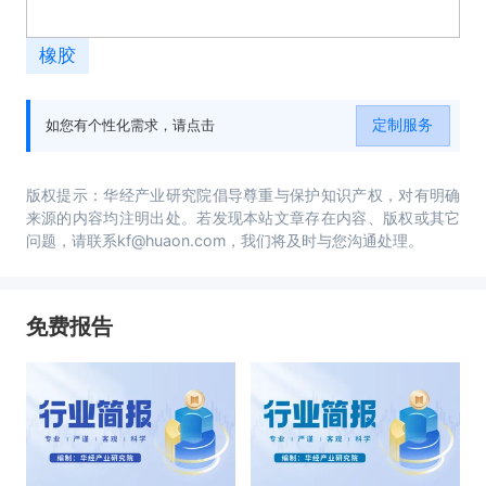
橡胶
定制服务
如您有个性化需求，请点击
版权提示：华经产业研究院倡导尊重与保护知识产权，对有明确
来源的内容均注明出处。若发现本站文章存在内容、版权或其它
问题，请联系kf@huaon.com，我们将及时与您沟通处理。
免费报告