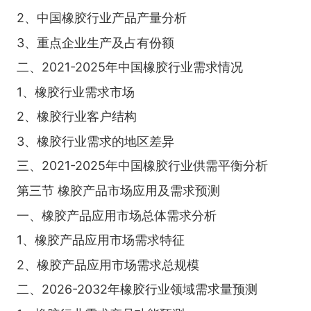
2、中国橡胶行业产品产量分析
3、重点企业生产及占有份额
二、2021-2025年中国橡胶行业需求情况
1、橡胶行业需求市场
2、橡胶行业客户结构
3、橡胶行业需求的地区差异
三、2021-2025年中国橡胶行业供需平衡分析
第三节 橡胶产品市场应用及需求预测
一、橡胶产品应用市场总体需求分析
1、橡胶产品应用市场需求特征
2、橡胶产品应用市场需求总规模
二、2026-2032年橡胶行业领域需求量预测