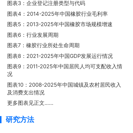
图表3：企业登记注册类型与代码
图表4：2014-2025年中国橡胶行业毛利率
图表5：2013-2025年中国橡胶市场规模增速
图表6：行业发展周期
图表7：橡胶行业所处生命周期
图表8：2021-2025年中国GDP发展运行情况
图表9：2011-2025年中国居民人均可支配收入情
况
图表10：2008-2025年中国城镇及农村居民收入
及消费支出情况
更多图表见正文……
研究方法