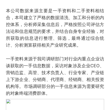
本公司数据来源主要是一手资料和二手资料相结
合，本司建立了严格的数据清洗、加工和分析的内
控体系，分析师采集信息后，严格按照公司评估方
法论和信息规范的要求，并结合自身专业经验，对
所获取的信息进行整理、筛选，最终通过综合统
计、分析测算获得相关产业研究成果。
一手资料来源于我司调研部门对行业内重点企业访
谈获取的一手信息数据，采访对象涉及企业CEO、
营销总监、高管、技术负责人、行业专家、产业链
上下游企业、分销商、代理商、经销商、相关投资
机构等。市场调研部分的一手信息来源为需要研究
的对象终端消费群体。