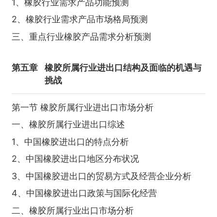
1、橡胶行业需求产品功能预测
2、橡胶行业需求产品市场格局预测
三、重点行业橡胶产品需求分析预测
第五章
橡胶所属行业进出口结构及面临的机遇与
挑战
第一节 橡胶所属行业进出口市场分析
一、橡胶所属行业进出口综述
1、中国橡胶进出口的特点分析
2、中国橡胶进出口地区分布状况
3、中国橡胶进出口的贸易方式及经营企业分析
4、中国橡胶进出口政策与国际化经营
二、橡胶所属行业出口市场分析