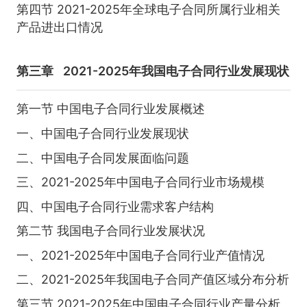
第四节 2021-2025年全球电子合同所属行业相关
产品进出口情况
第三章
2021-2025年我国电子合同行业发展现状
第一节 中国电子合同行业发展概述
一、中国电子合同行业发展现状
二、中国电子合同发展面临问题
三、2021-2025年中国电子合同行业市场规模
四、中国电子合同行业需求客户结构
第二节 我国电子合同行业发展状况
一、2021-2025年中国电子合同行业产值情况
二、2021-2025年我国电子合同产值区域分布分析
第三节 2021-2025年中国电子合同行业产量分析