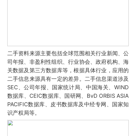
二手资料来源主要包括全球范围相关行业新闻、公
司年报、非盈利性组织、行业协会、政府机构、海
关数据及第三方数据库等，根据具体行业，应用的
二手信息来源具有一定的差异。二手信息渠道涉及
SEC、公司年报、国家统计局、中国海关、WIND
数据库、CEIC数据库、国研网、BvD ORBIS ASIA
PACIFIC数据库、皮书数据库及中经专网、国家知
识产权局等。