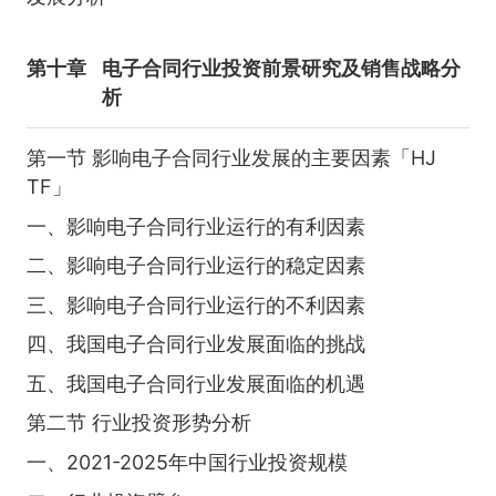
第十章
电子合同行业投资前景研究及销售战略分
析
第一节 影响电子合同行业发展的主要因素「HJ
TF」
一、影响电子合同行业运行的有利因素
二、影响电子合同行业运行的稳定因素
三、影响电子合同行业运行的不利因素
四、我国电子合同行业发展面临的挑战
五、我国电子合同行业发展面临的机遇
第二节 行业投资形势分析
一、2021-2025年中国行业投资规模