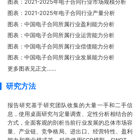
图表：2021-2025年电子合同行业市场规模分析
图表：2021-2025年电子合同行业产量分析
图表：中国电子合同所属行业盈利能力分析
图表：中国电子合同所属行业运营能力分析
图表：中国电子合同所属行业偿债能力分析
图表：中国电子合同所属行业发展能力分析
更多图表见正文……
研究方法
报告研究基于研究团队收集的大量一手和二手信
息，使用桌面研究与定量调查、定性分析相结合的
方式，全面客观的剖析当前行业发展的总体市场容
量、产业链、竞争格局、进出口、经营特性、盈利