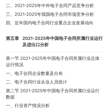
二、2021-2025年中外电子合同产品竞争分析
三、2021-2025年我国电子合同市场竞争分析
四、近年国内电子合同行业重点企业发展动向
第五章
2021-2025年中国电子合同所属行业运行
及进出口分析
第一节 2021-2025年中国电子合同所属行业总体
运行情况
一、电子合同企业数量及分布
二、电子合同行业从业人员统计
第二节 2021-2025年中国电子合同所属行业运行
数据
一、行业资产情况分析