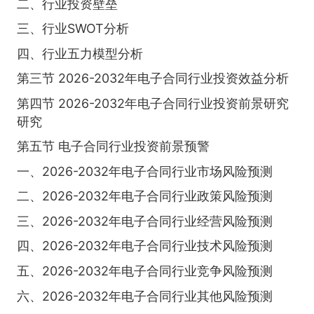
二、行业投资壁垒
三、行业SWOT分析
四、行业五力模型分析
第三节 2026-2032年电子合同行业投资效益分析
第四节 2026-2032年电子合同行业投资前景研究
研究
第五节 电子合同行业投资前景预警
一、2026-2032年电子合同行业市场风险预测
二、2026-2032年电子合同行业政策风险预测
三、2026-2032年电子合同行业经营风险预测
四、2026-2032年电子合同行业技术风险预测
五、2026-2032年电子合同行业竞争风险预测
六、2026-2032年电子合同行业其他风险预测