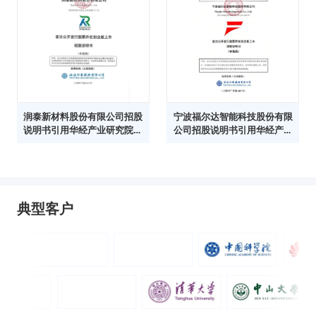
润泰新材料股份有限公司招股
宁波福尔达智能科技股份有限
说明书引用华经产业研究院数
公司招股说明书引用华经产业
据
研究院数据
典型客户