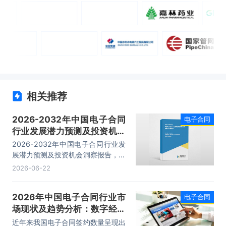
相关推荐
2026-2032年中国电子合同
电子合同
行业发展潜力预测及投资机会
洞察报告
2026-2032年中国电子合同行业发
展潜力预测及投资机会洞察报告，主
要包括行业产业链分析、生产厂商竞
2026-06-22
争力分析、投资现状与前景分析、发
展预测分析等内容。
2026年中国电子合同行业市
电子合同
场现状及趋势分析：数字经济
背景下发展前景广阔「图」
近年来我国电子合同签约数量呈现出