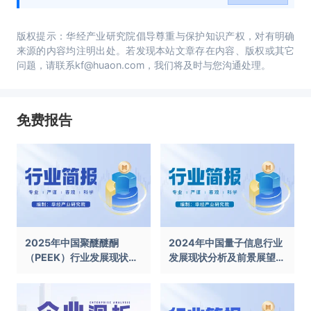
版权提示：华经产业研究院倡导尊重与保护知识产权，对有明确
来源的内容均注明出处。若发现本站文章存在内容、版权或其它
问题，请联系kf@huaon.com，我们将及时与您沟通处理。
免费报告
2025年中国聚醚醚酮
2024年中国量子信息行业
（PEEK）行业发展现状及
发展现状分析及前景展望报
前景展望报告
告