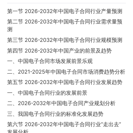
第一节 2026-2032年中国电子合同行业产量预测
第二节 2026-2032年中国电子合同行业需求量预
测
第三节 2026-2032年中国电子合同行业规模预测
第四节 2026-2032年中国产业的前景及趋势
一、中国电子合同市场发展前景乐观
二、2021-2025年中国电子合同市场消费趋势分析
第五节 2026-2032年中国电子合同行业发展趋势
一、中国电子合同行业的发展前景
二、2026-2032年中国电子合同产业规划分析
三、我国电子合同行业的标准化发展趋势
第六节 2026-2032年中国电子合同行业“走出去”
发展分析